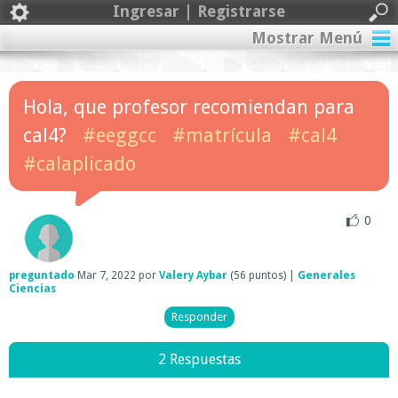
Ingresar | Registrarse
Mostrar Menú
Hola, que profesor recomiendan para
cal4?
#eeggcc
#matrícula
#cal4
#calaplicado
0
preguntado
Mar 7, 2022
por
Valery Aybar
(
56
puntos)
|
Generales
Ciencias
2 Respuestas