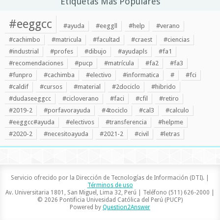
Etiquetas Más Populares
#eeggcc
#ayuda
#eeggll
#help
#verano
#cachimbo
#matricula
#facultad
#craest
#ciencias
#industrial
#profes
#dibujo
#ayudapls
#fa1
#recomendaciones
#pucp
#matrícula
#fa2
#fa3
#funpro
#cachimba
#electivo
#informatica
#
#fci
#caldif
#cursos
#material
#2dociclo
#hibrido
#dudaseeggcc
#cicloverano
#faci
#cfil
#retiro
#2019-2
#porfavorayuda
#4tociclo
#cal3
#calculo
#eeggcc#ayuda
#electivos
#transferencia
#helpme
#2020-2
#necesitoayuda
#2021-2
#civil
#letras
Servicio ofrecido por la Dirección de Tecnologías de Información (DTI). |
Términos de uso
Av. Universitaria 1801, San Miguel, Lima 32, Perú | Teléfono (511) 626-2000 |
© 2026 Pontificia Univesidad Católica del Perú (PUCP)
Powered by
Question2Answer