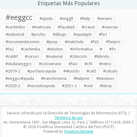
Etiquetas Más Populares
#eeggcc
#ayuda
#eeggll
#help
#verano
#cachimbo
#matricula
#facultad
#craest
#ciencias
#industrial
#profes
#dibujo
#ayudapls
#fa1
#recomendaciones
#pucp
#matrícula
#fa3
#funpro
#fa2
#cachimba
#electivo
#informatica
#
#fci
#caldif
#cursos
#material
#2dociclo
#hibrido
#dudaseeggcc
#cicloverano
#faci
#cfil
#retiro
#2019-2
#porfavorayuda
#4tociclo
#cal3
#calculo
#eeggcc#ayuda
#transferencia
#helpme
#electivos
#2020-2
#necesitoayuda
#2021-2
#civil
#letras
Servicio ofrecido por la Dirección de Tecnologías de Información (DTI). |
Términos de uso
Av. Universitaria 1801, San Miguel, Lima 32, Perú | Teléfono (511) 626-2000 |
© 2026 Pontificia Univesidad Católica del Perú (PUCP)
Powered by
Question2Answer