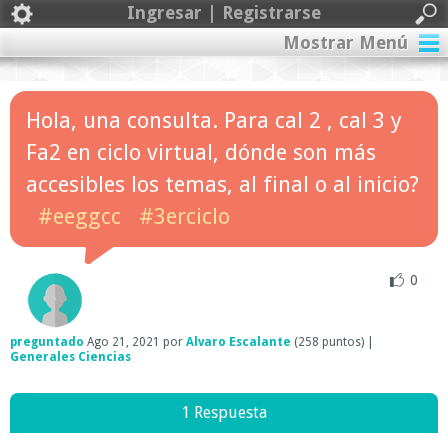
Ingresar | Registrarse
Mostrar Menú
Hola, una consulta. Para cal 2 , cal 3 y
Fa2 en ciclo virtual, dónde son más
accesibles los temas, al final o al inicio?
#eeggcc
#3erciclo
0
preguntado
Ago 21, 2021
por
Alvaro Escalante
(
258
puntos)
|
Generales Ciencias
1 Respuesta