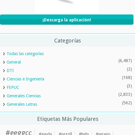
¡Descarga la aplicación!
Categorías
Todas las categorías
(6,487)
General
(2)
DTI
(168)
Ciencias e Ingeniería
(3)
FEPUC
(2,833)
Generales Ciencias
(562)
Generales Letras
Etiquetas Más Populares
#eeggcc
#ayuda
#eeggll
#help
#verano