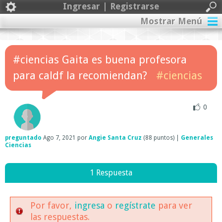
Ingresar | Registrarse
Mostrar Menú
#ciencias Gaita es buena profesora
para caldf la recomiendan?
#ciencias
0
preguntado
Ago 7, 2021
por
Angie Santa Cruz
(
88
puntos)
|
Generales
Ciencias
1 Respuesta
Por favor,
ingresa
o
regístrate
para ver
las respuestas.