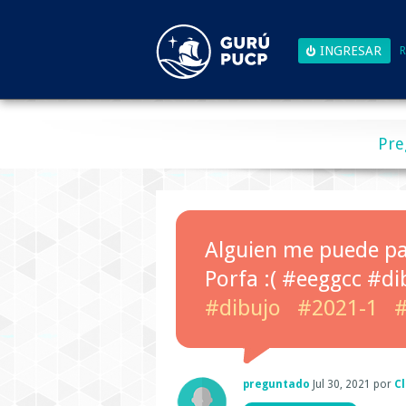
R
Pre
Alguien me puede pas
Porfa :( #eeggcc #d
#dibujo
#2021-1
#
preguntado
Jul 30, 2021
por
C