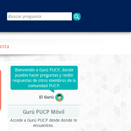
unta
Bienvenido a Gurú PUCP, donde
puedes hacer preguntas y recibir
respuestas de otros miembros de la
comunidad PUCP.
El Gurú
Gurú PUCP Móvil
Accede a Gurú PUCP desde donde te
encuentres.