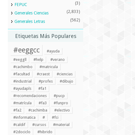
(3)
FEPUC
(2,833)
Generales Ciencias
(562)
Generales Letras
Etiquetas Más Populares
#eeggcc
#ayuda
#eeggll
#help
#verano
#cachimbo
#matricula
#facultad
#craest
#ciencias
#industrial
#profes
#dibujo
#ayudapls
#fa1
#recomendaciones
#pucp
#matrícula
#fa3
#funpro
#fa2
#cachimba
#electivo
#informatica
#
#fci
#caldif
#cursos
#material
#2dociclo
#hibrido