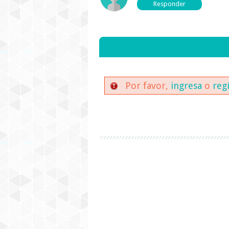
Por favor,
ingresa
o
reg