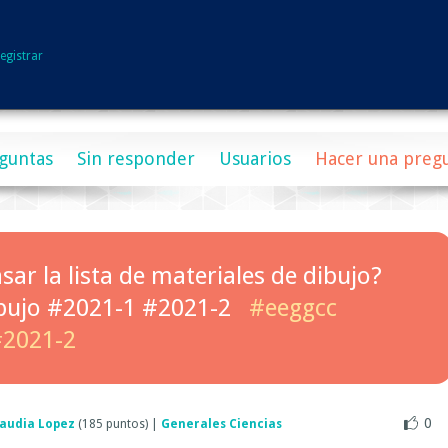
egistrar
guntas
Sin responder
Usuarios
Hacer una preg
ar la lista de materiales de dibujo?
ibujo #2021-1 #2021-2
#eeggcc
2021-2
0
laudia Lopez
(
185
puntos)
|
Generales Ciencias