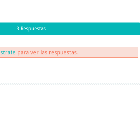
3 Respuestas
ístrate
para ver las respuestas.