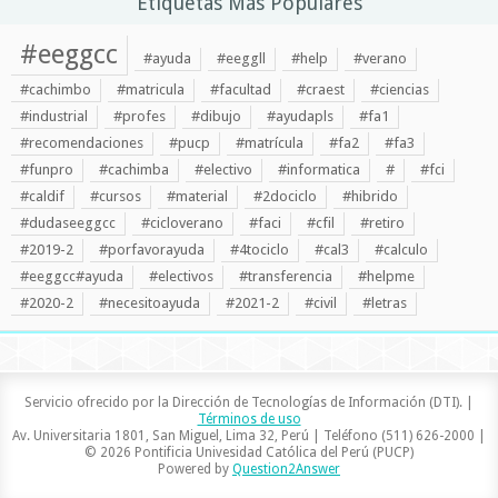
Etiquetas Más Populares
#eeggcc
#ayuda
#eeggll
#help
#verano
#cachimbo
#matricula
#facultad
#craest
#ciencias
#industrial
#profes
#dibujo
#ayudapls
#fa1
#recomendaciones
#pucp
#matrícula
#fa2
#fa3
#funpro
#cachimba
#electivo
#informatica
#
#fci
#caldif
#cursos
#material
#2dociclo
#hibrido
#dudaseeggcc
#cicloverano
#faci
#cfil
#retiro
#2019-2
#porfavorayuda
#4tociclo
#cal3
#calculo
#eeggcc#ayuda
#electivos
#transferencia
#helpme
#2020-2
#necesitoayuda
#2021-2
#civil
#letras
Servicio ofrecido por la Dirección de Tecnologías de Información (DTI). |
Términos de uso
Av. Universitaria 1801, San Miguel, Lima 32, Perú | Teléfono (511) 626-2000 |
© 2026 Pontificia Univesidad Católica del Perú (PUCP)
Powered by
Question2Answer