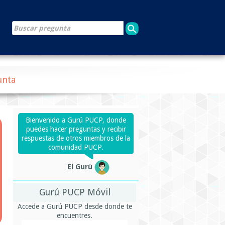
unta
Bienvenido a Gurú PUCP, donde
puedes hacer preguntas y recibir
respuestas de otros miembros de la
comunidad PUCP.
El Gurú
Gurú PUCP Móvil
Accede a Gurú PUCP desde donde te
encuentres.