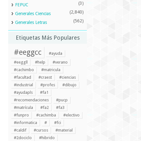
(3)
FEPUC
(2,840)
Generales Ciencias
(562)
Generales Letras
Etiquetas Más Populares
#eeggcc
#ayuda
#eeggll
#help
#verano
#cachimbo
#matricula
#facultad
#craest
#ciencias
#industrial
#profes
#dibujo
#ayudapls
#fa1
#recomendaciones
#pucp
#matrícula
#fa2
#fa3
#funpro
#cachimba
#electivo
#informatica
#
#fci
#caldif
#cursos
#material
#2dociclo
#hibrido