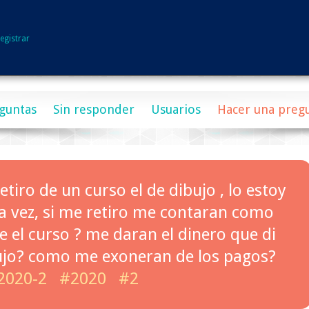
egistrar
guntas
Sin responder
Usuarios
Hacer una preg
retiro de un curso el de dibujo , lo estoy
a vez, si me retiro me contaran como
e el curso ? me daran el dinero que di
bujo? como me exoneran de los pagos?
2020-2
#2020
#2