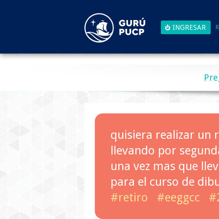
R
Pre
quisiera realizar un 
llevando por segund
una vez mas que llev
para el curso de di
#retiro
#eeggcc
#