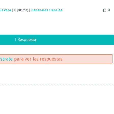
0
is Vera
(
30
puntos)
|
Generales Ciencias
1 Respuesta
ístrate
para ver las respuestas.