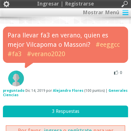
Ingresar | Registrarse
Mostrar Menú
Para llevar fa3 en verano, quien es
mejor Vilcapoma o Massoni?
#eeggcc
#fa3
#verano2020
0
preguntado
Dic 14, 2019
por
Alejandro Flores
(
100
puntos)
|
Generales
Ciencias
3 Respuestas
Por favor,
ingresa
o
regístrate
para ver