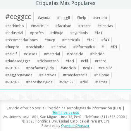
Etiquetas Más Populares
#eeggcc
#ayuda
#eeggll
#help
#verano
#cachimbo
#matricula
#facultad
#craest
#ciencias
#industrial
#profes
#dibujo
#ayudapls
#fa1
#recomendaciones
#pucp
#matrícula
#fa2
#fa3
#funpro
#cachimba
#electivo
#informatica
#
#fci
#caldif
#cursos
#material
#2dociclo
#hibrido
#dudaseeggcc
#cicloverano
#faci
#cfil
#retiro
#2019-2
#porfavorayuda
#4tociclo
#cal3
#calculo
#eeggcc#ayuda
#electivos
#transferencia
#helpme
#2020-2
#necesitoayuda
#2021-2
#civil
#letras
Servicio ofrecido por la Dirección de Tecnologías de Información (DTI). |
Términos de uso
Av. Universitaria 1801, San Miguel, Lima 32, Perú | Teléfono (511) 626-2000 |
© 2026 Pontificia Univesidad Católica del Perú (PUCP)
Powered by
Question2Answer