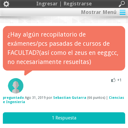
Ingresar | Registrarse
Mostrar Menú
¿Hay algún recopilatorio de
exámenes/pcs pasadas de cursos de
FACULTAD?(así como el zeus en eeggcc,
no necesariamente resueltas)
+1
preguntado
Ago 31, 2019
por
Sebastian Gutarra
(
66
puntos)
|
Ciencias
e Ingeniería
1 Respuesta