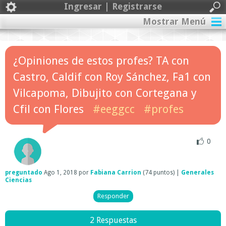
Ingresar | Registrarse
Mostrar Menú
¿Opiniones de estos profes? TA con
Castro, Caldif con Roy Sánchez, Fa1 con
Vilcapoma, Dibujito con Cortegana y
Cfil con Flores
#eeggcc
#profes
0
preguntado
Ago 1, 2018
por
Fabiana Carrion
(
74
puntos)
|
Generales
Ciencias
2 Respuestas