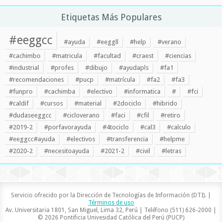
Etiquetas Más Populares
#eeggcc
#ayuda
#eeggll
#help
#verano
#cachimbo
#matricula
#facultad
#craest
#ciencias
#industrial
#profes
#dibujo
#ayudapls
#fa1
#recomendaciones
#pucp
#matrícula
#fa2
#fa3
#funpro
#cachimba
#electivo
#informatica
#
#fci
#caldif
#cursos
#material
#2dociclo
#hibrido
#dudaseeggcc
#cicloverano
#faci
#cfil
#retiro
#2019-2
#porfavorayuda
#4tociclo
#cal3
#calculo
#eeggcc#ayuda
#electivos
#transferencia
#helpme
#2020-2
#necesitoayuda
#2021-2
#civil
#letras
Servicio ofrecido por la Dirección de Tecnologías de Información (DTI). |
Términos de uso
Av. Universitaria 1801, San Miguel, Lima 32, Perú | Teléfono (511) 626-2000 |
© 2026 Pontificia Univesidad Católica del Perú (PUCP)