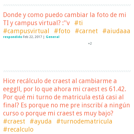
Donde y como puedo cambiar la foto de mi
TI y campus virtual? :''v
#ti
#campusvirtual
#foto
#carnet
#aiudaaa
respondido
Feb 22, 2017
|
General
+2
Hice recálculo de craest al cambiarme a
eeggll, por lo que ahora mi craest es 61.42.
Por qué mi turno de matricula está casi al
final? Es porque no me pre inscribí a ningún
curso o porque mi craest es muy bajo?
#craest
#ayuda
#turnodematricula
#recalculo