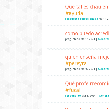
Que tal es chau en 
#ayuda
respuesta seleccionada
Mar 7, 
como puedo acredi
preguntado
Mar 7, 2024
|
Genera
quien enseña mejor
#pereyra
preguntado
Mar 6, 2024
|
Genera
Qué profe rrecomi
#fucal
respondido
Mar 5, 2024
|
Genera