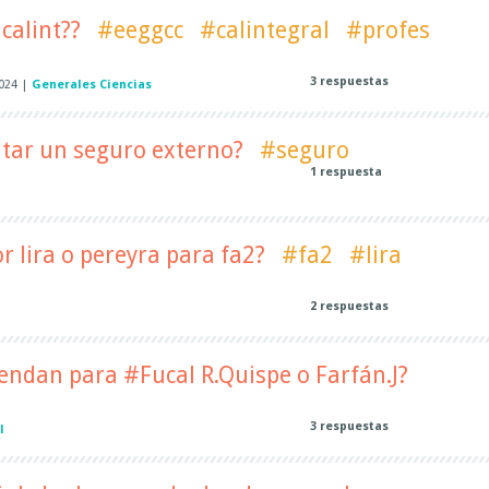
calint??
#eeggcc
#calintegral
#profes
3
respuestas
2024
|
Generales Ciencias
tar un seguro externo?
#seguro
1
respuesta
l
 lira o pereyra para fa2?
#fa2
#lira
2
respuestas
l
endan para #Fucal R.Quispe o Farfán.J?
3
respuestas
l