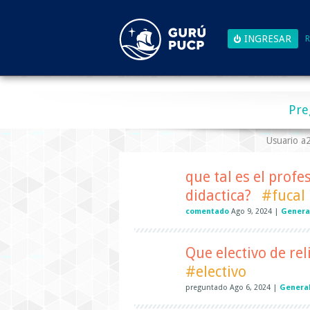
R
Pre
Usuario 
que tal es el profe
didactica?
#fucal
comentado
Ago 9, 2024
|
Genera
Que electivo de re
#electivo
preguntado
Ago 6, 2024
|
General