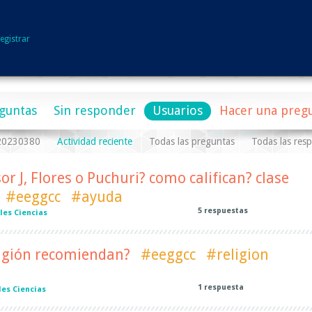
egistrar
guntas
Sin responder
Usuarios
Hacer una preg
a20230380
Actividad reciente
Todas las preguntas
Todas las res
sor J, Flores o Puchuri? como califican? clase
#eeggcc
#ayuda
5
respuestas
les Ciencias
ligión recomiendan?
#eeggcc
#religion
1
respuesta
es Ciencias