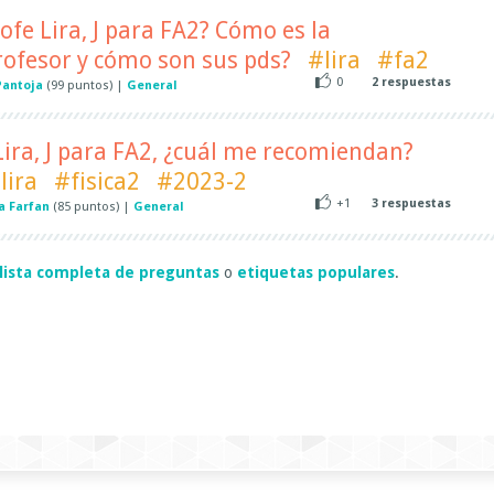
fe Lira, J para FA2? Cómo es la
rofesor y cómo son sus pds?
#lira
#fa2
0
2
respuestas
Pantoja
(
99
puntos)
|
General
 Lira, J para FA2, ¿cuál me recomiendan?
lira
#fisica2
#2023-2
+1
3
respuestas
a Farfan
(
85
puntos)
|
General
lista completa de preguntas
o
etiquetas populares
.