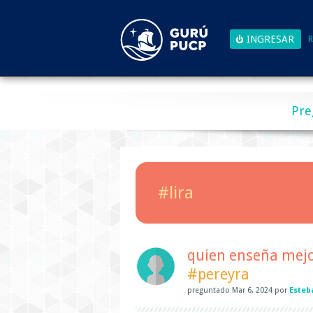
R
Pre
#lira
quien enseña mejor
#pereyra
preguntado
Mar 6, 2024
por
Esteb