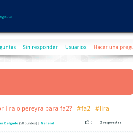
egistrar
guntas
Sin responder
Usuarios
Hacer una preg
 lira o pereyra para fa2?
#fa2
#lira
0
2
respuestas
an Delgado
(
58
puntos)
|
General