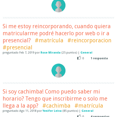
Si me estoy reincorporando, cuando quiera
matricularme podré hacerlo por web o ir a
presencial?
#matrícula
#reincorporacion
#presencial
preguntado
Feb 7, 2019
por
Rose Miranda
(
25
puntos)
|
General
0
1
respuesta
Si soy cachimba! Como puedo saber mi
horario? Tengo que inscribirme o solo me
llega a la app?
#cachimba
#matrícula
preguntado
Ago 11, 2018
por
Yenifer Leiva
(
85
puntos)
|
General
0
4
respuestas