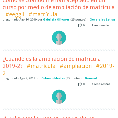
Como sé cuándo me han aceptado en un
curso por medio de ampliación de matrícula
#eeggll
#matrícula
preguntado
Ago 16, 2019
por
Gabriela Olivares
(
25
puntos)
|
Generales Letras
0
1
respuesta
¿Cuando es la ampliación de matricula
2019-2?
#matrícula
#ampliacion
#2019-
2
preguntado
Ago 9, 2019
por
Orlando Masias
(
35
puntos)
|
General
0
2
respuestas
¿Cuáles son las consecuencias de ser