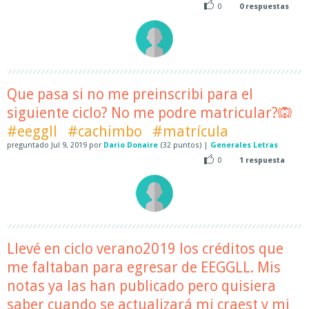
0
0
respuestas
Que pasa si no me preinscribi para el
siguiente ciclo? No me podre matricular?🙉
#eeggll
#cachimbo
#matrícula
preguntado
Jul 9, 2019
por
Dario Donaire
(
32
puntos)
|
Generales Letras
0
1
respuesta
Llevé en ciclo verano2019 los créditos que
me faltaban para egresar de EEGGLL. Mis
notas ya las han publicado pero quisiera
saber cuando se actualizará mi craest y mi