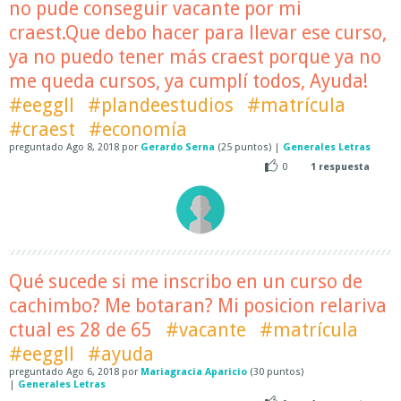
no pude conseguir vacante por mi
craest.Que debo hacer para llevar ese curso,
ya no puedo tener más craest porque ya no
me queda cursos, ya cumplí todos, Ayuda!
#eeggll
#plandeestudios
#matrícula
#craest
#economía
preguntado
Ago 8, 2018
por
Gerardo Serna
(
25
puntos)
|
Generales Letras
0
1
respuesta
Qué sucede si me inscribo en un curso de
cachimbo? Me botaran? Mi posicion relariva
ctual es 28 de 65
#vacante
#matrícula
#eeggll
#ayuda
preguntado
Ago 6, 2018
por
Mariagracia Aparicio
(
30
puntos)
|
Generales Letras