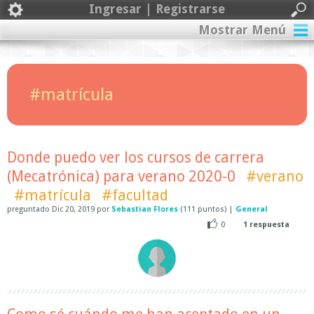
Ingresar | Registrarse
Mostrar Menú
#matrícula
Donde puedo ver los cursos de carrera
(Mecatrónica) para verano 2020-0
#verano
#matrícula
#facultad
preguntado
Dic 20, 2019
por
Sebastian Flores
(
111
puntos)
|
General
0
1
respuesta