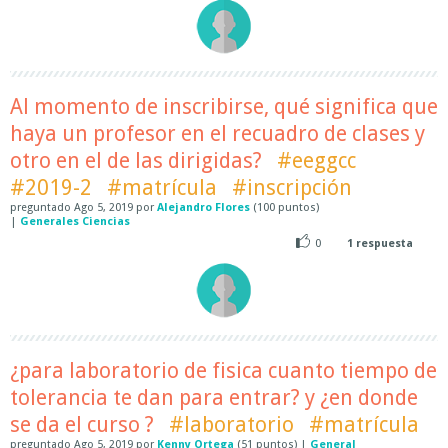
Al momento de inscribirse, qué significa que
haya un profesor en el recuadro de clases y
otro en el de las dirigidas?
#eeggcc
#2019-2
#matrícula
#inscripción
preguntado
Ago 5, 2019
por
Alejandro Flores
(
100
puntos)
|
Generales Ciencias
0
1
respuesta
¿para laboratorio de fisica cuanto tiempo de
tolerancia te dan para entrar? y ¿en donde
se da el curso ?
#laboratorio
#matrícula
preguntado
Ago 5, 2019
por
Kenny Ortega
(
51
puntos)
|
General