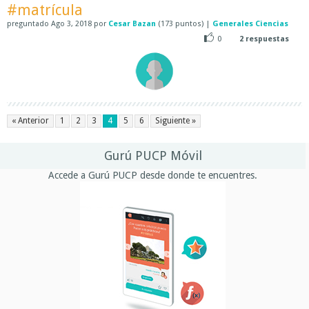
#matrícula
preguntado
Ago 3, 2018
por
Cesar Bazan
(
173
puntos)
|
Generales Ciencias
0
2
respuestas
« Anterior
1
2
3
4
5
6
Siguiente »
Gurú PUCP Móvil
Accede a Gurú PUCP desde donde te encuentres.