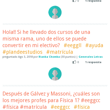
0
1
respuesta
Hola!! Si he llevado dos cursos de una
misma rama, uno de ellos se puede
convertir en mi electivo?
#eeggll
#ayuda
#plandeestudios
#matrícula
preguntado
Ago 3, 2018
por
Bianka Chomba
(
30
puntos)
|
Generales Letras
0
1
respuesta
Después de Gálvez y Massoni, ¿cuáles son
los mejores profes para Física 1? #eeggcc
#física #matrícula
#eeggcc
#física