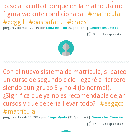
paso a facultad porque en la matrícula me
figura vacante condicionada
#matrícula
#eeggll
#pasoafacu
#craest
preguntado
Mar 1, 2019
por
Lidia Bellido
(
50
puntos)
|
Generales Letras
0
1
respuesta
Con el nuevo sistema de matrícula, si pateo
un curso de segundo ciclo llegaré al tercero
siendo aún grupo 5 y no 4 (lo normal).
¿Significa que ya no es recomendable dejar
cursos y que debería llevar todo?
#eeggcc
#matrícula
preguntado
Feb 24, 2019
por
Diego Ayala
(
337
puntos)
|
Generales Ciencias
+3
0
respuestas