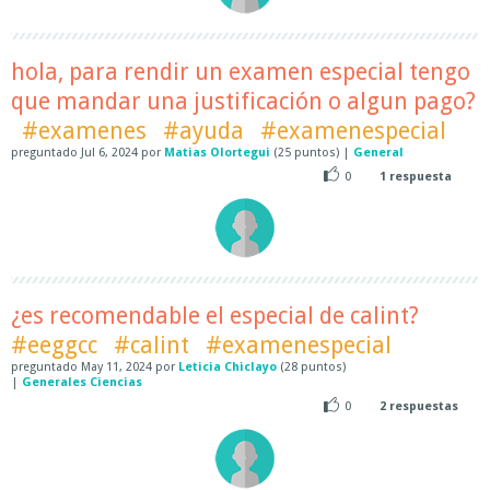
hola, para rendir un examen especial tengo
que mandar una justificación o algun pago?
#examenes
#ayuda
#examenespecial
preguntado
Jul 6, 2024
por
Matias Olortegui
(
25
puntos)
|
General
0
1
respuesta
¿es recomendable el especial de calint?
#eeggcc
#calint
#examenespecial
preguntado
May 11, 2024
por
Leticia Chiclayo
(
28
puntos)
|
Generales Ciencias
0
2
respuestas