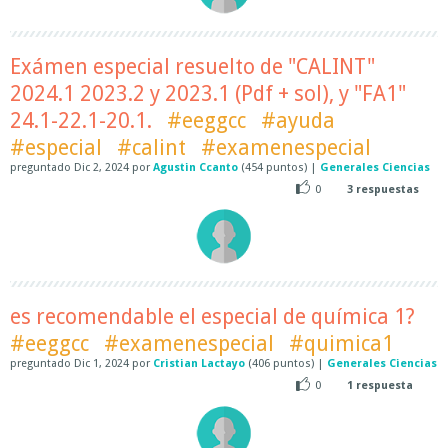
Exámen especial resuelto de "CALINT"
2024.1 2023.2 y 2023.1 (Pdf + sol), y "FA1"
24.1-22.1-20.1.
#eeggcc
#ayuda
#especial
#calint
#examenespecial
preguntado
Dic 2, 2024
por
Agustin Ccanto
(
454
puntos)
|
Generales Ciencias
0
3
respuestas
es recomendable el especial de química 1?
#eeggcc
#examenespecial
#quimica1
preguntado
Dic 1, 2024
por
Cristian Lactayo
(
406
puntos)
|
Generales Ciencias
0
1
respuesta