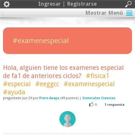
Ingresar | Registrarse
Mostrar Menú
#examenespecial
Hola, alguien tiene los examenes especial
de fa1 de anteriores ciclos?
#fisica1
#especial
#eeggcc
#examenespecial
#ayuda
preguntado
Jun 29
por
Piero Anaya
(
49
puntos)
|
Generales Ciencias
0
1
respuesta