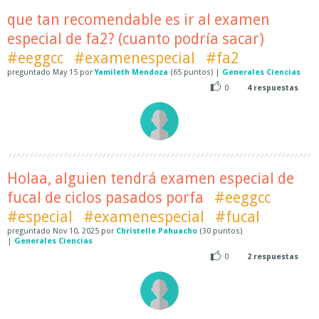
que tan recomendable es ir al examen
especial de fa2? (cuanto podría sacar)
#eeggcc
#examenespecial
#fa2
preguntado
May 15
por
Yamileth Mendoza
(
65
puntos)
|
Generales Ciencias
0
4
respuestas
Holaa, alguien tendrá examen especial de
fucal de ciclos pasados porfa
#eeggcc
#especial
#examenespecial
#fucal
preguntado
Nov 10, 2025
por
Christelle Pahuacho
(
30
puntos)
|
Generales Ciencias
0
2
respuestas