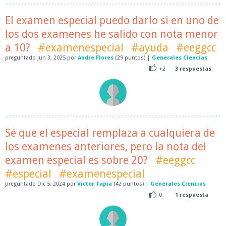
El examen especial puedo darlo si en uno de
los dos examenes he salido con nota menor
a 10?
#examenespecial
#ayuda
#eeggcc
preguntado
Jun 3, 2025
por
Andre Flores
(
29
puntos)
|
Generales Ciencias
+2
3
respuestas
Sé que el especial remplaza a cualquiera de
los examenes anteriores, pero la nota del
examen especial es sobre 20?
#eeggcc
#especial
#examenespecial
preguntado
Dic 5, 2024
por
Victor Tapia
(
42
puntos)
|
Generales Ciencias
0
1
respuesta