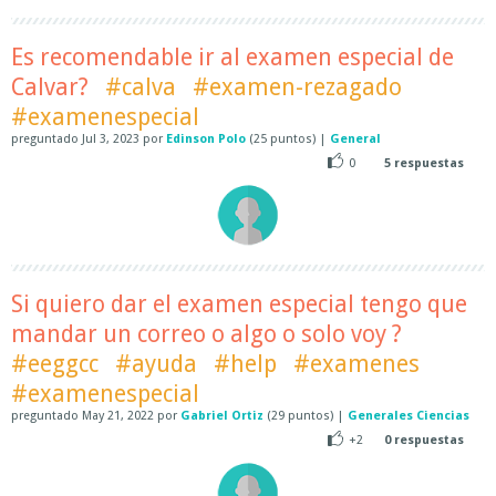
Es recomendable ir al examen especial de
Calvar?
#calva
#examen-rezagado
#examenespecial
preguntado
Jul 3, 2023
por
Edinson Polo
(
25
puntos)
|
General
0
5
respuestas
Si quiero dar el examen especial tengo que
mandar un correo o algo o solo voy ?
#eeggcc
#ayuda
#help
#examenes
#examenespecial
preguntado
May 21, 2022
por
Gabriel Ortiz
(
29
puntos)
|
Generales Ciencias
+2
0
respuestas