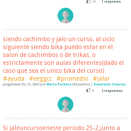
+1
1
respuesta
siendo cachimbo y jalo un curso. al ciclo
siguiente siendo bika puedo estar en el
salon de cachimbos o de trikas, o
estrictamente son aulas diferentes(dado el
caso que sea el unico bika del curso)
#ayuda
#eeggcc
#promedio
#jalar
preguntado
Dic 12, 2025
por
Marco Pacheco
(
30
puntos)
|
Generales Ciencias
0
2
respuestas
Si jaleuncursoeneste periodo 25-2,junto a