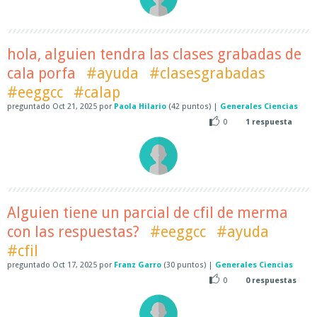
hola, alguien tendra las clases grabadas de
cala porfa
#ayuda
#clasesgrabadas
#eeggcc
#calap
preguntado
Oct 21, 2025
por
Paola Hilario
(
42
puntos)
|
Generales Ciencias
0
1
respuesta
Alguien tiene un parcial de cfil de merma
con las respuestas?
#eeggcc
#ayuda
#cfil
preguntado
Oct 17, 2025
por
Franz Garro
(
30
puntos)
|
Generales Ciencias
0
0
respuestas