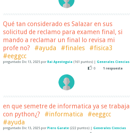
Qué tan considerado es Salazar en sus
solicitud de reclamo para examen final, si
mando a reclamar un final lo revisa mi
profe no?
#ayuda
#finales
#fisica3
#eeggcc
preguntado
Dic 13, 2025
por
Rai Apesteguia
(
161
puntos)
|
Generales Ciencias
0
1
respuesta
en que semetre de informatica ya se trabaja
con python¿?
#informatica
#eeggcc
#ayuda
preguntado
Dic 13, 2025
por
Piero Garate
(
222
puntos)
|
Generales Ciencias