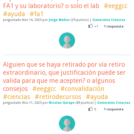
FA1 y su laboratorio? o solo el lab
#eeggcc
#ayuda
#fa1
preguntado
Nov 14, 2025
por
Jorge Muñoz
(
29
puntos)
|
Generales Ciencias
+1
1
respuesta
Alguien que se haya retirado por vía retiro
extraordinario, que justificación puede ser
valida para que me acepten? o algunos
consejos
#eeggcc
#convalidación
#ciencias
#retirodecursos
#ayuda
preguntado
Nov 11, 2025
por
Nicolas Quispe
(
89
puntos)
|
Generales Ciencias
0
1
respuesta