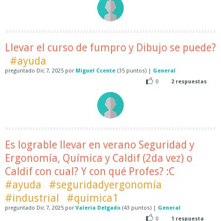
Llevar el curso de fumpro y Dibujo se puede?
#ayuda
preguntado
Dic 7, 2025
por
Miguel Ccente
(
35
puntos)
|
General
0
2
respuestas
Es lograble llevar en verano Seguridad y
Ergonomía, Química y Caldif (2da vez) o
Caldif con cual? Y con qué Profes? :C
#ayuda
#seguridadyergonomía
#industrial
#quimica1
preguntado
Dic 7, 2025
por
Valeria Delgado
(
43
puntos)
|
General
0
1
respuesta