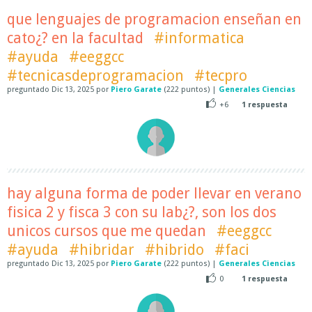
que lenguajes de programacion enseñan en
cato¿? en la facultad
#informatica
#ayuda
#eeggcc
#tecnicasdeprogramacion
#tecpro
preguntado
Dic 13, 2025
por
Piero Garate
(
222
puntos)
|
Generales Ciencias
+6
1
respuesta
hay alguna forma de poder llevar en verano
fisica 2 y fisca 3 con su lab¿?, son los dos
unicos cursos que me quedan
#eeggcc
#ayuda
#hibridar
#hibrido
#faci
preguntado
Dic 13, 2025
por
Piero Garate
(
222
puntos)
|
Generales Ciencias
0
1
respuesta