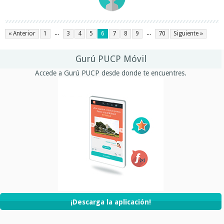
...
...
« Anterior
1
3
4
5
6
7
8
9
70
Siguiente »
Gurú PUCP Móvil
Accede a Gurú PUCP desde donde te encuentres.
¡Descarga la aplicación!