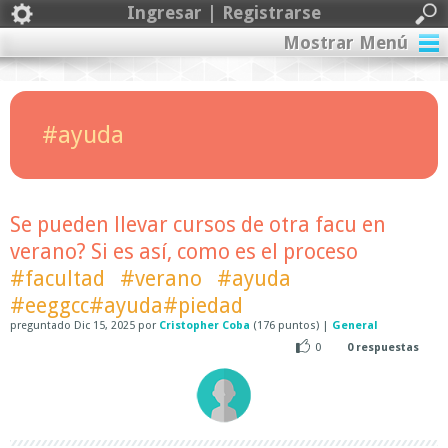
Ingresar | Registrarse
Mostrar Menú
#ayuda
Se pueden llevar cursos de otra facu en
verano? Si es así, como es el proceso
#facultad
#verano
#ayuda
#eeggcc#ayuda#piedad
preguntado
Dic 15, 2025
por
Cristopher Coba
(
176
puntos)
|
General
0
0
respuestas