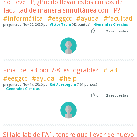
no llevé TP, ¿Puedo llevar estos cursos de
facultad de manera simultánea con TP?
#informática
#eeggcc
#ayuda
#facultad
preguntado
Nov 30, 2025
por
Victor Tapia
(
42
puntos)
|
Generales Ciencias
0
2
respuestas
Final de fa3 por 7-8, es lograble?
#fa3
#eeggcc
#ayuda
#help
preguntado
Nov 17, 2025
por
Rai Apesteguia
(
161
puntos)
|
Generales Ciencias
0
2
respuestas
Si jalo lab de FA1, tendre que llevar de nuevo