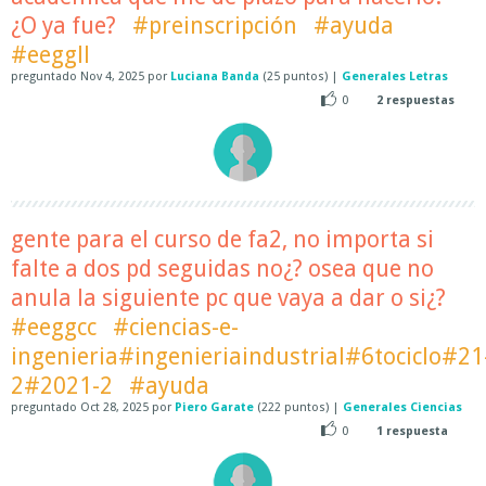
¿O ya fue?
#preinscripción
#ayuda
#eeggll
preguntado
Nov 4, 2025
por
Luciana Banda
(
25
puntos)
|
Generales Letras
0
2
respuestas
gente para el curso de fa2, no importa si
falte a dos pd seguidas no¿? osea que no
anula la siguiente pc que vaya a dar o si¿?
#eeggcc
#ciencias-e-
ingenieria#ingenieriaindustrial#6tociclo#21
2#2021-2
#ayuda
preguntado
Oct 28, 2025
por
Piero Garate
(
222
puntos)
|
Generales Ciencias
0
1
respuesta