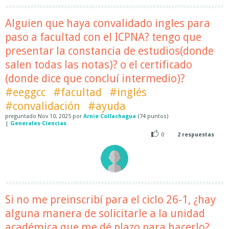
Alguien que haya convalidado ingles para
paso a facultad con el ICPNA? tengo que
presentar la constancia de estudios(donde
salen todas las notas)? o el certificado
(donde dice que concluí intermedio)?
#eeggcc
#facultad
#inglés
#convalidación
#ayuda
preguntado
Nov 10, 2025
por
Arnie Collachagua
(
74
puntos)
|
Generales Ciencias
0
2
respuestas
Si no me preinscribí para el ciclo 26-1, ¿hay
alguna manera de solicitarle a la unidad
académica que me dé plazo para hacerlo?