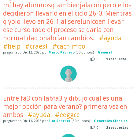
mí hay alumnosqtambienjalaron pero ellos
decidieron llevarlo en el ciclo 26-0. Mientras
q yolo llevo en 26-1 al serelunicoen llevar
ese curso todo el proceso se daría con
normalidad ohabrían cambios.
#ayuda
#help
#craest
#cachimbo
preguntado
Dic 12, 2025
por
Marco Pacheco
(
30
puntos)
|
General
0
1
respuesta
Entre fa3 con labfa3 y dibujo cual es una
mejor opción para verano? primera vez en
ambos
#ayuda
#eeggcc
preguntado
Dic 11, 2025
por
Flor Sanchez
(
30
puntos)
|
Generales Ciencias
0
2
respuestas