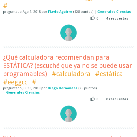
#
preguntado
Ago 1, 2018
por
Flavio Aguirre
(
128
puntos)
|
Generales Ciencias
0
4
respuestas
¿Qué calculadora recomiendan para
ESTÁTICA? (escuché que ya no se puede usar
programables)
#calculadora
#estática
#eeggcc
#
preguntado
Jul 30, 2018
por
Diego Hernandez
(
25
puntos)
|
Generales Ciencias
0
0
respuestas