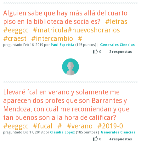
Alguien sabe que hay más allá del cuarto
piso en la biblioteca de sociales?
#letras
#eeggcc
#matricula#nuevoshorarios
#craest
#intercambio
#
preguntado
Feb 16, 2019
por
Paul Espettia
(
145
puntos)
|
Generales Ciencias
0
2
respuestas
Llevaré fcal en verano y solamente me
aparecen dos profes que son Barrantes y
Mendoza, con cuál me recomiendan y que
tan buenos son a la hora de calificar?
#eeggcc
#fucal
#
#verano
#2019-0
preguntado
Dic 17, 2018
por
Claudia Lopez
(
185
puntos)
|
Generales Ciencias
0
4
respuestas