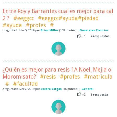
Entre Roy y Barrantes cual es mejor para cal
2 ?
#eeggcc
#eeggcc#ayuda#piedad
#ayuda
#profes
#
preguntado
Mar 5, 2019
por
Brian Miller
(
158
puntos)
|
Generales Ciencias
+1
2
respuestas
¿Quién es mejor para resis 1A Noel, Mejia o
Moromisato?
#resis
#profes
#matricula
#
#facultad
preguntado
Mar 2, 2019
por
Lucero Vargas
(
46
puntos)
|
General
+2
1
respuesta