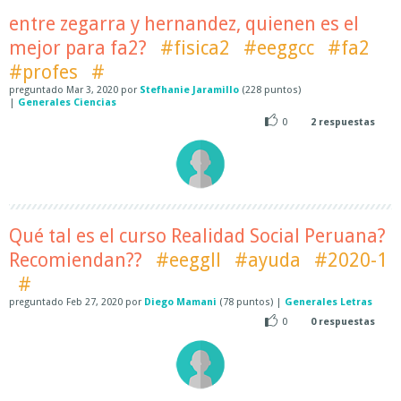
entre zegarra y hernandez, quienen es el
mejor para fa2?
#fisica2
#eeggcc
#fa2
#profes
#
preguntado
Mar 3, 2020
por
Stefhanie Jaramillo
(
228
puntos)
|
Generales Ciencias
0
2
respuestas
Qué tal es el curso Realidad Social Peruana?
Recomiendan??
#eeggll
#ayuda
#2020-1
#
preguntado
Feb 27, 2020
por
Diego Mamani
(
78
puntos)
|
Generales Letras
0
0
respuestas