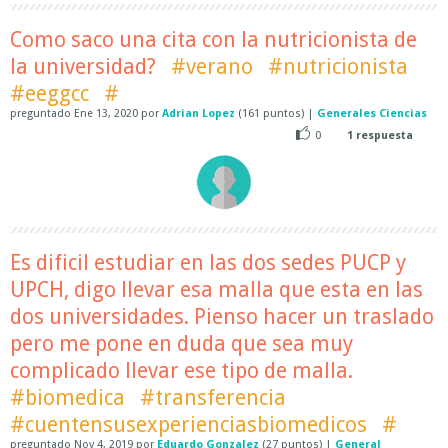
Como saco una cita con la nutricionista de
la universidad?
#verano
#nutricionista
#eeggcc
#
preguntado
Ene 13, 2020
por
Adrian Lopez
(
161
puntos)
|
Generales Ciencias
0
1
respuesta
Es dificil estudiar en las dos sedes PUCP y
UPCH, digo llevar esa malla que esta en las
dos universidades. Pienso hacer un traslado
pero me pone en duda que sea muy
complicado llevar ese tipo de malla.
#biomedica
#transferencia
#cuentensusexperienciasbiomedicos
#
preguntado
Nov 4, 2019
por
Eduardo Gonzalez
(
27
puntos)
|
General