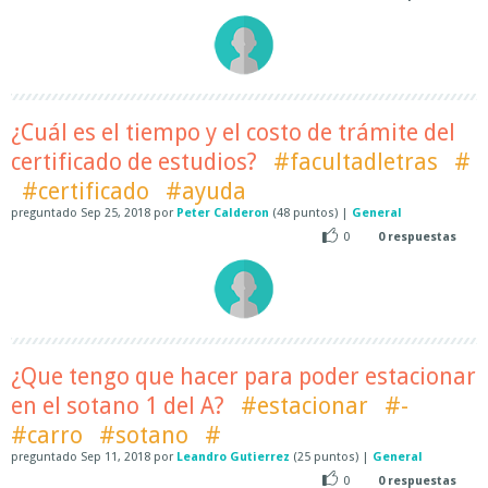
¿Cuál es el tiempo y el costo de trámite del
certificado de estudios?
#facultadletras
#
#certificado
#ayuda
preguntado
Sep 25, 2018
por
Peter Calderon
(
48
puntos)
|
General
0
0
respuestas
¿Que tengo que hacer para poder estacionar
en el sotano 1 del A?
#estacionar
#-
#carro
#sotano
#
preguntado
Sep 11, 2018
por
Leandro Gutierrez
(
25
puntos)
|
General
0
0
respuestas