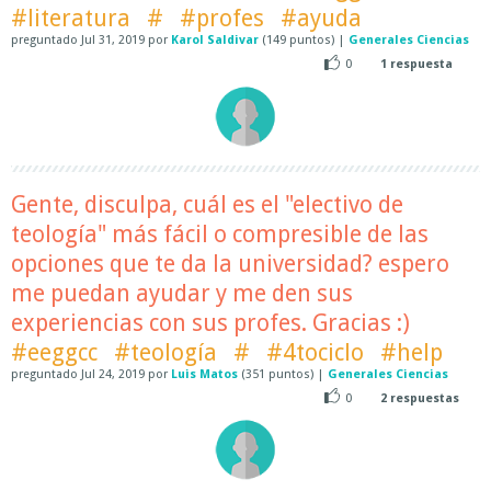
#literatura
#
#profes
#ayuda
preguntado
Jul 31, 2019
por
Karol Saldivar
(
149
puntos)
|
Generales Ciencias
0
1
respuesta
Gente, disculpa, cuál es el "electivo de
teología" más fácil o compresible de las
opciones que te da la universidad? espero
me puedan ayudar y me den sus
experiencias con sus profes. Gracias :)
#eeggcc
#teología
#
#4tociclo
#help
preguntado
Jul 24, 2019
por
Luis Matos
(
351
puntos)
|
Generales Ciencias
0
2
respuestas