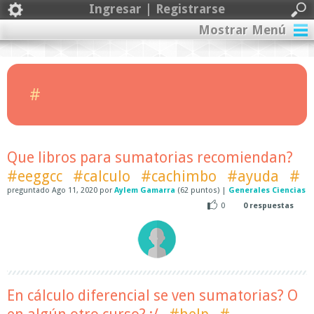
Ingresar | Registrarse
Mostrar Menú
#
Que libros para sumatorias recomiendan?
#eeggcc
#calculo
#cachimbo
#ayuda
#
preguntado
Ago 11, 2020
por
Aylem Gamarra
(
62
puntos)
|
Generales Ciencias
0
0
respuestas
En cálculo diferencial se ven sumatorias? O