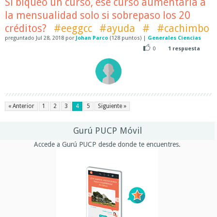
Si biqueo un curso, ese curso aumentaría a
la mensualidad solo si sobrepaso los 20
créditos?
#eeggcc
#ayuda
#
#cachimbo
preguntado
Jul 28, 2018
por
Johan Parco
(
128
puntos)
|
Generales Ciencias
0
1
respuesta
« Anterior
1
2
3
4
5
Siguiente »
Gurú PUCP Móvil
Accede a Gurú PUCP desde donde te encuentres.