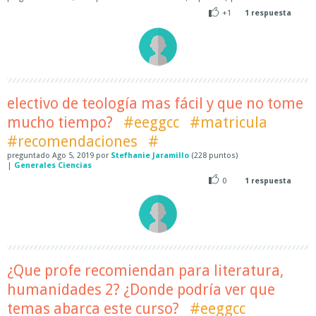
+1
1
respuesta
electivo de teología mas fácil y que no tome
mucho tiempo?
#eeggcc
#matricula
#recomendaciones
#
preguntado
Ago 5, 2019
por
Stefhanie Jaramillo
(
228
puntos)
|
Generales Ciencias
0
1
respuesta
¿Que profe recomiendan para literatura,
humanidades 2? ¿Donde podría ver que
temas abarca este curso?
#eeggcc