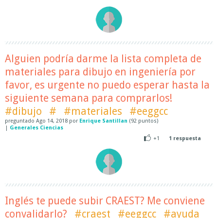
Alguien podría darme la lista completa de
materiales para dibujo en ingeniería por
favor, es urgente no puedo esperar hasta la
siguiente semana para comprarlos!
#dibujo
#
#materiales
#eeggcc
preguntado
Ago 14, 2018
por
Enrique Santillan
(
92
puntos)
|
Generales Ciencias
+1
1
respuesta
Inglés te puede subir CRAEST? Me conviene
convalidarlo?
#craest
#eeggcc
#ayuda