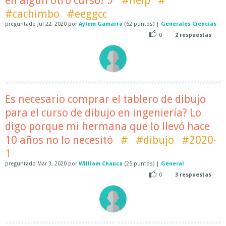
en algún otro curso? :/
#help
#
#cachimbo
#eeggcc
preguntado
Jul 22, 2020
por
Aylem Gamarra
(
62
puntos)
|
Generales Ciencias
0
2
respuestas
Es necesario comprar el tablero de dibujo
para el curso de dibujo en ingeniería? Lo
digo porque mi hermana que lo llevó hace
10 años no lo necesitó
#
#dibujo
#2020-
1
preguntado
Mar 3, 2020
por
William Chauca
(
25
puntos)
|
General
0
3
respuestas