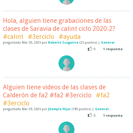
Hola, alguien tiene grabaciones de las
clases de Saravia de calint ciclo 2020-2?
#calint
#3erciclo
#ayuda
preguntado
Mar 30, 2025
por
Roberto Izaguirre
(
25
puntos)
|
General
0
1
respuesta
Alguien tiene videos de las clases de
Calderón de fa2 #fa2 #3erciclo
#fa2
#3erciclo
preguntado
Mar 29, 2025
por
Jhemyla Hijar
(
185
puntos)
|
General
0
1
respuesta