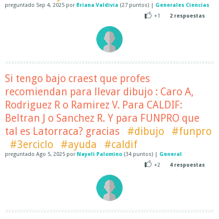
preguntado
Sep 4, 2025
por
Briana Valdivia
(
27
puntos)
|
Generales Ciencias
+1
2
respuestas
Si tengo bajo craest que profes
recomiendan para llevar dibujo : Caro A,
Rodriguez R o Ramirez V. Para CALDIF:
Beltran J o Sanchez R. Y para FUNPRO que
tal es Latorraca? gracias
#dibujo
#funpro
#3erciclo
#ayuda
#caldif
preguntado
Ago 5, 2025
por
Nayeli Palomino
(
34
puntos)
|
General
+2
4
respuestas