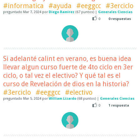
#informatica
#ayuda
#eeggcc
#3erciclo
preguntado
Mar 7, 2024
por
Diego Ramirez
(
67
puntos)
|
Generales Ciencias
0
0
respuestas
Si adelanté calint en verano, es buena idea
llevar algun curso fuerte de 4to ciclo en 3er
ciclo, o tal vez el electivo? Y qué tal es el
curso de Revelación de dios en la historia?
#3erciclo
#eeggcc
#electivo
preguntado
Mar 5, 2024
por
William Lizardo
(
68
puntos)
|
Generales Ciencias
0
1
respuesta