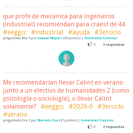
que profe de mecanica para ingenieros
(industrial) recomiendan para craest de 44
#eeggcc
#industrial
#ayuda
#3erciclo
preguntado
Mar 5
por
Ismael Mayuri
(
54
puntos)
|
Generales Ciencias
0
3
respuestas
Me recomendarían llevar Calint en verano
junto a un electivo de humanidades 2 (como
psicología o sociología), o llevar Calint
solamente?
#eeggcc
#2026-0
#3erciclo
#verano
preguntado
Ene 2
por
Marcelo Coa
(
37
puntos)
|
Generales Ciencias
0
2
respuestas