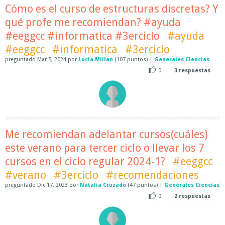
Cómo es el curso de estructuras discretas? Y
qué profe me recomiendan? #ayuda
#eeggcc #informatica #3erciclo
#ayuda
#eeggcc
#informatica
#3erciclo
preguntado
Mar 5, 2024
por
Lucia Millan
(
107
puntos)
|
Generales Ciencias
0
3
respuestas
Me recomiendan adelantar cursos(cuáles)
este verano para tercer ciclo o llevar los 7
cursos en el ciclo regular 2024-1?
#eeggcc
#verano
#3erciclo
#recomendaciones
preguntado
Dic 17, 2023
por
Natalia Cruzado
(
47
puntos)
|
Generales Ciencias
0
2
respuestas