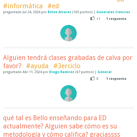
#informática
#ed
preguntado
Jul 24, 2024
por
Belen Alvarez
(
165
puntos)
|
Generales Ciencias
+1
1
respuesta
Alguien tendrá clases grabadas de calva por
favor?
#ayuda
#3erciclo
preguntado
Abr 11, 2024
por
Diego Ramirez
(
67
puntos)
|
General
0
1
respuesta
qué tal es Bello enseñando para ED
actualmente? Alguien sabe cómo es su
metodología y cómo califica? graciassss