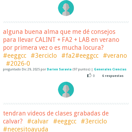
alguna buena alma que me dé consejos
para llevar CALINT + FA2 + LAB en verano
por primera vez o es mucha locura?
#eeggcc
#3erciclo
#fa2#eeggcc
#verano
#2026-0
preguntado
Dic 29, 2025
por
Darien Saravia
(
97
puntos)
|
Generales Ciencias
0
6
respuestas
tendran videos de clases grabadas de
calvar?
#calvar
#eeggcc
#3erciclo
#necesitoayuda