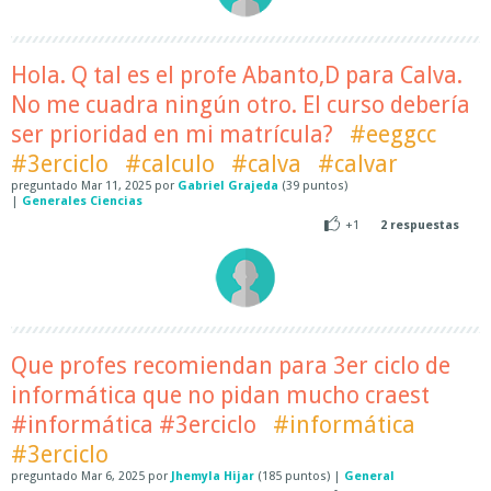
Hola. Q tal es el profe Abanto,D para Calva.
No me cuadra ningún otro. El curso debería
ser prioridad en mi matrícula?
#eeggcc
#3erciclo
#calculo
#calva
#calvar
preguntado
Mar 11, 2025
por
Gabriel Grajeda
(
39
puntos)
|
Generales Ciencias
+1
2
respuestas
Que profes recomiendan para 3er ciclo de
informática que no pidan mucho craest
#informática #3erciclo
#informática
#3erciclo
preguntado
Mar 6, 2025
por
Jhemyla Hijar
(
185
puntos)
|
General