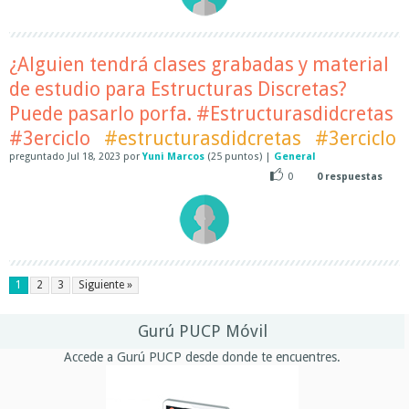
¿Alguien tendrá clases grabadas y material
de estudio para Estructuras Discretas?
Puede pasarlo porfa. #Estructurasdidcretas
#3erciclo
#estructurasdidcretas
#3erciclo
preguntado
Jul 18, 2023
por
Yuni Marcos
(
25
puntos)
|
General
0
0
respuestas
1
2
3
Siguiente »
Gurú PUCP Móvil
Accede a Gurú PUCP desde donde te encuentres.