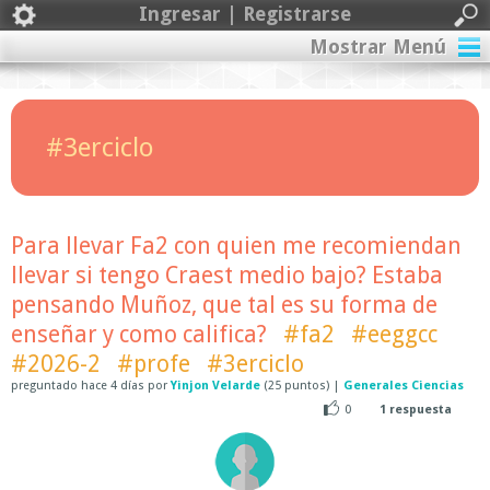
Ingresar | Registrarse
Mostrar Menú
#3erciclo
Para llevar Fa2 con quien me recomiendan
llevar si tengo Craest medio bajo? Estaba
pensando Muñoz, que tal es su forma de
enseñar y como califica?
#fa2
#eeggcc
#2026-2
#profe
#3erciclo
preguntado
hace
4 días
por
Yinjon Velarde
(
25
puntos)
|
Generales Ciencias
0
1
respuesta