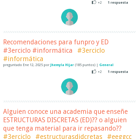
+2
1
respuesta
Recomendaciones para funpro y ED
#3erciclo #informática
#3erciclo
#informática
preguntado
Ene 12, 2025
por
Jhemyla Hijar
(
185
puntos)
|
General
+2
1
respuesta
Alguien conoce una academia que enseñe
ESTRUCTURAS DISCRETAS (ED)?? o alguien
que tenga material para ir repasando??
#3erciclo
#estructurasdidcretas
#eeggcc