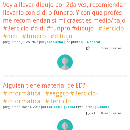
Voy a llevar dibujo por 2da vez, recomiendan
llevarlo con didi o funpro. Y con que profes
me recomiendan si mi craest es medio/bajo
#3erciclo #didi #funpro #dibujo
#3erciclo
#didi
#funpro
#dibujo
preguntado
Jul 28, 2025
por
Jose Cocha
(
158
puntos)
|
General
0
3
respuestas
Alguien tiene material de ED?
#informática
#eeggcc-#3erciclo-
#informatica
#3erciclo
preguntado
Mar 31, 2025
por
Luciano Figueroa
(
49
puntos)
|
General
+1
0
respuestas