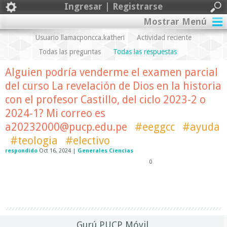
Ingresar | Registrarse
Mostrar Menú
Usuario llamacponcca.katheri
Actividad reciente
Todas las preguntas
Todas las respuestas
Alguien podría venderme el examen parcial
del curso La revelación de Dios en la historia
con el profesor Castillo, del ciclo 2023-2 o
2024-1? Mi correo es
a20232000@pucp.edu.pe
#eeggcc
#ayuda
#teologia
#electivo
respondido
Oct 16, 2024
|
Generales Ciencias
0
Gurú PUCP Móvil