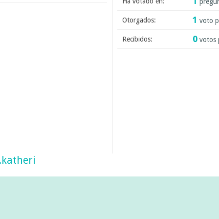
1
Ha votado en:
pregu
1
Otorgados:
voto p
0
Recibidos:
votos 
.katheri