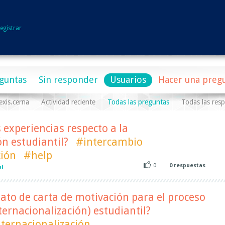
egistrar
guntas
Sin responder
Usuarios
Hacer una preg
exis.cerna
Actividad reciente
Todas las preguntas
Todas las res
 experiencias respecto a la
ón estudiantil?
#intercambio
ción
#help
0
0
respuestas
al
ato de carta de motivación para el proceso
ternacionalización) estudiantil?
ternacionalización