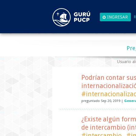
R
Pre
Usuario al
Podrían contar sus
internacionalizaci
#internacionaliza
preguntado
Sep 20, 2019
|
Gener
¿Existe algún form
de intercambio (in
#intercambio
#in