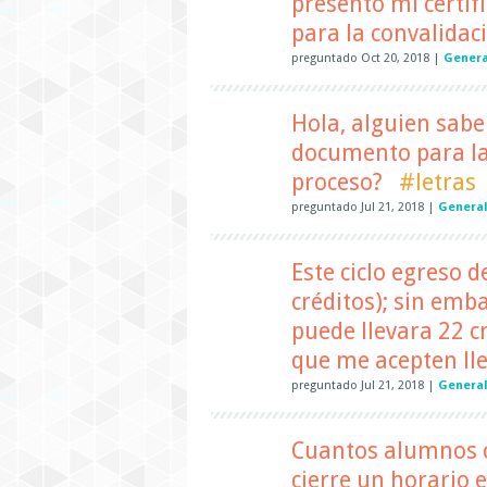
presento mi certif
para la convalida
preguntado
Oct 20, 2018
|
Genera
Hola, alguien sabe
documento para la
proceso?
#letras
preguntado
Jul 21, 2018
|
Genera
Este ciclo egreso d
créditos); sin em
puede llevara 22 c
que me acepten lle
preguntado
Jul 21, 2018
|
Genera
Cuantos alumnos 
cierre un horario 