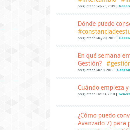
preguntado
Sep 20, 2019
|
Gener
Dónde puedo conse
#constanciadeest
preguntado
May 20, 2019
|
Gener
En qué semana empi
Gestión?
#gestió
preguntado
Mar 8, 2019
|
Genera
Cuándo empieza y t
preguntado
Oct 23, 2018
|
Genera
¿Cómo puedo conval
Avanzado 7) para p