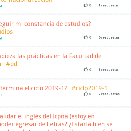
0
1
respuesta
al
guir mi constancia de estudios?
udios
0
0
respuestas
al
eza las prácticas en la Facultad de
n
#pd
0
1
respuesta
l
ermina el ciclo 2019-1?
#ciclo2019-1
0
2
respuestas
l
idar el inglés del Icpna (estoy en
oder egresar de Letras? ¿Estaría bien se