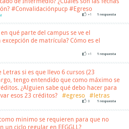
icado de Intermedio? ¿Cuáles son las fechas
ción? #Convalidaciónpucp #Egreso
+1
1
respuesta
l
 en qué parte del campus se ve el
 excepción de matrícula? Cómo es el
+1
1
respuesta
l
e Letras si es que llevo 6 cursos (23
bargo, tengo entendido que como máximo se
réditos. ¿Alguien sabe qué debo hacer para
var esos 23 créditos?
#egreso
#letras
0
1
respuesta
l
como minimo se requieren para que no
en un ciclo regular en EEGGLL?