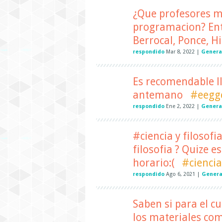
¿Que profesores 
programacion? Entr
Berrocal, Ponce, H
respondido
Mar 8, 2022
|
Genera
Es recomendable ll
antemano
#eegg
respondido
Ene 2, 2022
|
Genera
#ciencia y filosofi
filosofia ? Quize 
horario:(
#ciencia
respondido
Ago 6, 2021
|
Genera
Saben si para el c
los materiales como