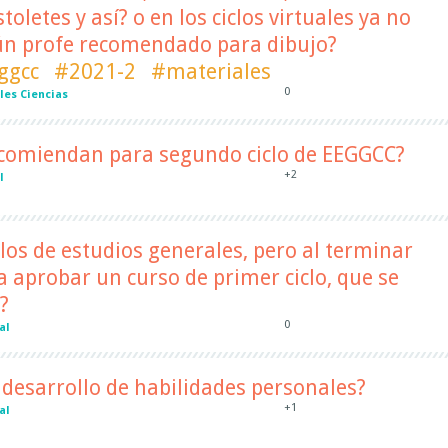
toletes y así? o en los ciclos virtuales ya no
ún profe recomendado para dibujo?
ggcc
#2021-2
#materiales
0
les Ciencias
comiendan para segundo ciclo de EEGGCC?
+2
l
clos de estudios generales, pero al terminar
a aprobar un curso de primer ciclo, que se
?
0
al
desarrollo de habilidades personales?
+1
al