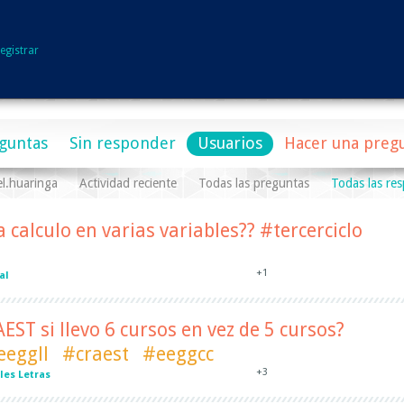
egistrar
guntas
Sin responder
Usuarios
Hacer una preg
el.huaringa
Actividad reciente
Todas las preguntas
Todas las re
 calculo en varias variables?? #tercerciclo
+1
al
ST si llevo 6 cursos en vez de 5 cursos?
eeggll
#craest
#eeggcc
+3
les Letras