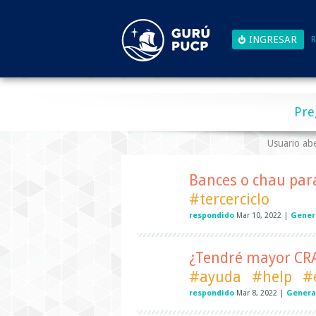
R
Pre
Usuario ab
Bances o chau para
#tercerciclo
respondido
Mar 10, 2022
|
Gener
¿Tendré mayor CRAE
#ayuda
#help
#
respondido
Mar 8, 2022
|
Genera