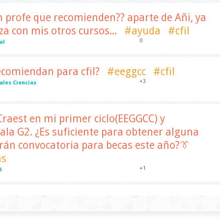
n profe que recomienden?? aparte de Añi, ya
za con mis otros cursos...
#ayuda
#cfil
0
al
ecomiendan para cfil?
#eeggcc
#cfil
+3
ales Ciencias
Craest en mi primer ciclo(EEGGCC) y
cala G2. ¿Es suficiente para obtener alguna
án convocatoria para becas este año?👔
as
+1
l