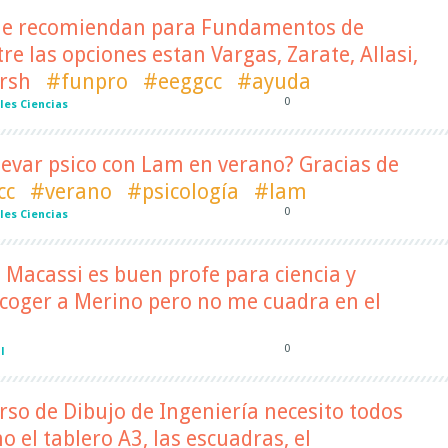
me recomiendan para Fundamentos de
e las opciones estan Vargas, Zarate, Allasi,
irsh
#funpro
#eeggcc
#ayuda
0
les Ciencias
evar psico con Lam en verano? Gracias de
cc
#verano
#psicología
#lam
0
les Ciencias
a Macassi es buen profe para ciencia y
escoger a Merino pero no me cuadra en el
0
l
urso de Dibujo de Ingeniería necesito todos
 el tablero A3, las escuadras, el