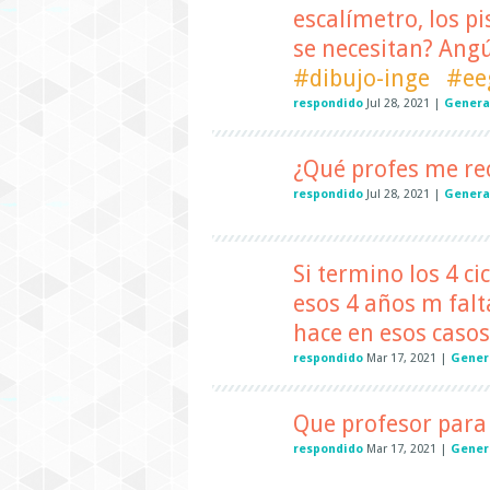
escalímetro, los pis
se necesitan? Ang
#dibujo-inge
#ee
respondido
Jul 28, 2021
|
Genera
¿Qué profes me re
respondido
Jul 28, 2021
|
Genera
Si termino los 4 ci
esos 4 años m falt
hace en esos casos
respondido
Mar 17, 2021
|
Gener
Que profesor para 
respondido
Mar 17, 2021
|
Gener