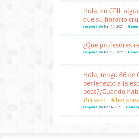
Hola, en CFIL algu
que su horario cru
respondido
Mar 14, 2021
|
Gener
¿Qué profesores r
respondido
Mar 13, 2021
|
Gener
Hola, tengo 66 de 
pertenezco a la es
beca?¿Cuando habr
#craest
#becabe
respondido
Mar 4, 2021
|
Genera