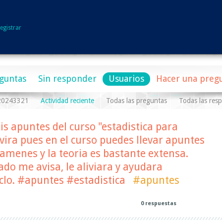
egistrar
guntas
Sin responder
Usuarios
Hacer una preg
a20243321
Actividad reciente
Todas las preguntas
Todas las res
s apuntes del curso "estadistica para
rvira pues en el curso puedes llevar apuntes
examenes y la teoria es bastante extensa.
ado me avisa, le aliviara y ayudara
clo. #apuntes #estadistica
#apuntes
0
respuestas
l