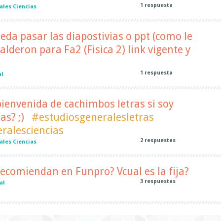
1
respuesta
ales Ciencias
da pasar las diapostivias o ppt (como le
alderon para Fa2 (Fisica 2) link vigente y
1
respuesta
al
 bienvenida de cachimbos letras si soy
as? ;)
#estudiosgeneralesletras
ralesciencias
2
respuestas
ales Ciencias
ecomiendan en Funpro? Vcual es la fija?
3
respuestas
al