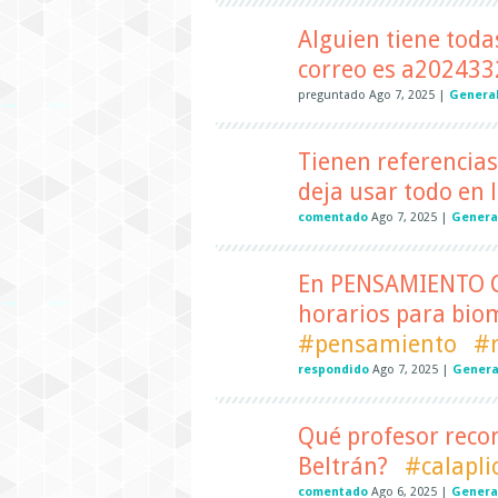
Alguien tiene todas
correo es a202433
preguntado
Ago 7, 2025
|
Genera
Tienen referencias 
deja usar todo en 
comentado
Ago 7, 2025
|
Genera
En PENSAMIENTO C
horarios para bio
#pensamiento
#r
respondido
Ago 7, 2025
|
Genera
Qué profesor reco
Beltrán?
#calapli
comentado
Ago 6, 2025
|
Genera