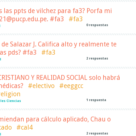
 las ppts de vilchez para fa3? Porfa mi
21@pucp.edu.pe. #fa3
#fa3
0
respuestas
l
de Salazar J. Califica alto y realmente te
las pds? #fa3
#fa3
2
respuestas
l
RISTIANO Y REALIDAD SOCIAL solo habrá
médicas?
#electivo
#eeggcc
eligion
1
respuesta
les Ciencias
miendan para cálculo aplicado, Chau o
cado
#cal4
2
respuestas
l