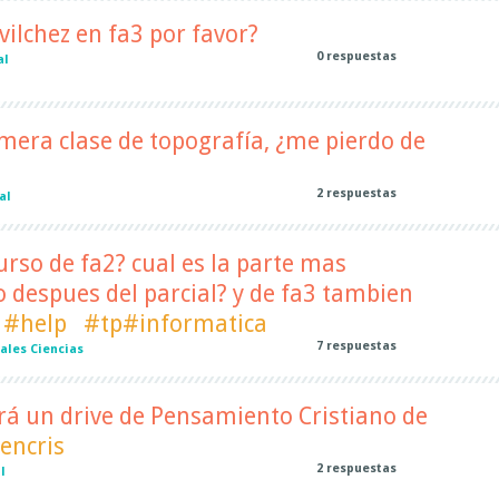
vilchez en fa3 por favor?
0
respuestas
al
rimera clase de topografía, ¿me pierdo de
2
respuestas
al
urso de fa2? cual es la parte mas
 despues del parcial? y de fa3 tambien
#help
#tp#informatica
7
respuestas
ales Ciencias
rá un drive de Pensamiento Cristiano de
encris
2
respuestas
l