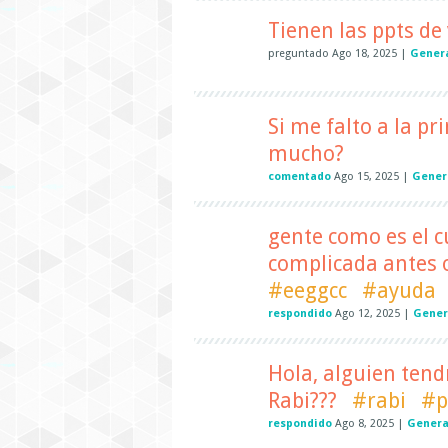
Tienen las ppts de 
preguntado
Ago 18, 2025
|
Gener
Si me falto a la p
mucho?
comentado
Ago 15, 2025
|
Gener
gente como es el c
complicada antes o
#eeggcc
#ayuda
respondido
Ago 12, 2025
|
Gener
Hola, alguien tend
Rabi???
#rabi
#p
respondido
Ago 8, 2025
|
Genera