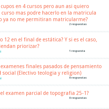
r cupos en 4 cursos pero aun asi quiero
 curso mas podre hacerlo en la matricula
o ya no me permitiran matricularme?
2
respuestas
 12 en el final de estática? Y si es el caso,
endan priorizar?
1
respuesta
l
s examenes finales pasados de pensamiento
 social (Electivo teologia y religion)
0
respuestas
l
el examen parcial de topografia 25-1?
0
respuestas