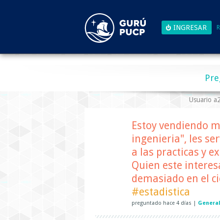
R
Pre
Usuario 
Estoy vendiendo mi
ingenieria", les se
a las practicas y 
Quien este interes
demasiado en el ci
#estadistica
preguntado
hace
4 días
|
Genera