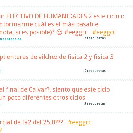
 un ELECTIVO DE HUMANIDADES 2 este ciclo o
 informarme cuál es el más pasable
nota, si es posible)? 😔 #eeggcc
#eeggcc
2
respuestas
les Ciencias
t enteras de vilchez de fisica 2 y fisica 3
0
respuestas
l
el final de Calvar?, siento que este ciclo
n poco diferentes otros ciclos
3
respuestas
l
rcial de fa2 del 25.0???
#eeggcc
2