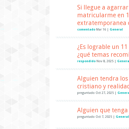
Si llegue a agarra
matricularme en 1
extratemporanea 
comentado
Mar 16
|
General
¿Es lograble un 11 o
¿qué temas recomi
respondido
Nov 8, 2025
|
Genera
Alguien tendra lo
cristiano y realidad
preguntado
Oct 27, 2025
|
Genera
Alguien que tenga 
preguntado
Oct 7, 2025
|
General