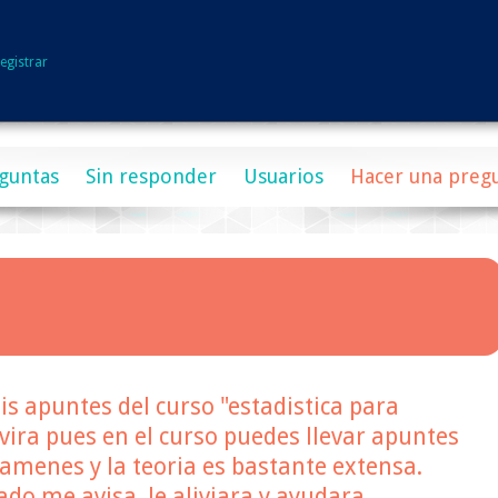
egistrar
guntas
Sin responder
Usuarios
Hacer una preg
s apuntes del curso "estadistica para
rvira pues en el curso puedes llevar apuntes
examenes y la teoria es bastante extensa.
ado me avisa, le aliviara y ayudara