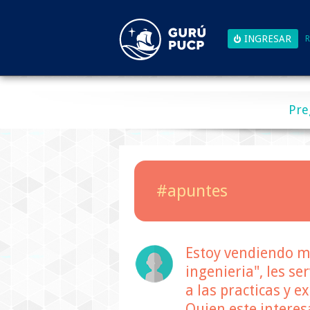
R
Pre
#apuntes
Estoy vendiendo mi
ingenieria", les se
a las practicas y 
Quien este interes