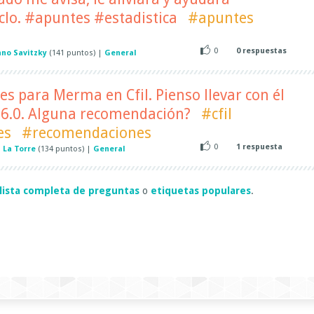
clo. #apuntes #estadistica
#apuntes
0
0
respuestas
ano Savitzky
(
141
puntos)
|
General
es para Merma en Cfil. Pienso llevar con él
 26.0. Alguna recomendación?
#cfil
es
#recomendaciones
0
1
respuesta
 La Torre
(
134
puntos)
|
General
lista completa de preguntas
o
etiquetas populares
.