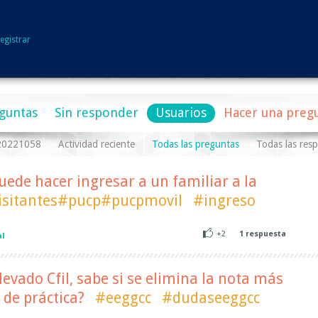
egistrar
guntas
Sin responder
Usuarios
Hacer una preg
a20221058
Actividad reciente
Todas las preguntas
Todas las res
puede hacer ingresar a un familiar a la
isitantes#pucp#pucpmovil
#ingreso
+2
1
respuesta
al
levado Cfil, sabe si se elimina la nota más
 de práctica?
#eeggcc
#dudaseeggcc