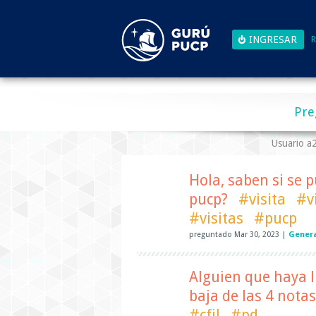
R
Pre
Usuario 
Hola, saben si se 
pucp?
#visita
#v
#visitas
#pucp
preguntado
Mar 30, 2023
|
Gener
Alguien que haya l
baja de las 4 notas
#cfil
#pd