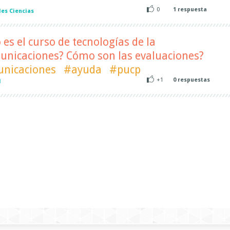
0
1
respuesta
es Ciencias
es el curso de tecnologías de la
unicaciones? Cómo son las evaluaciones?
unicaciones
#ayuda
#pucp
+1
0
respuestas
l