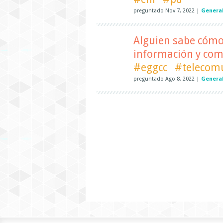
preguntado
Nov 7, 2022
|
General
Alguien sabe cómo 
información y com
#eggcc
#telecom
preguntado
Ago 8, 2022
|
Genera