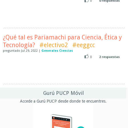
0
0
respuestas
¿Qué tal es Pariamachi para Ciencia, Ética y
Tecnología?
#electivo2
#eeggcc
preguntado
Jul 29, 2022
|
Generales Ciencias
0
2
respuestas
Gurú PUCP Móvil
Accede a Gurú PUCP desde donde te encuentres.