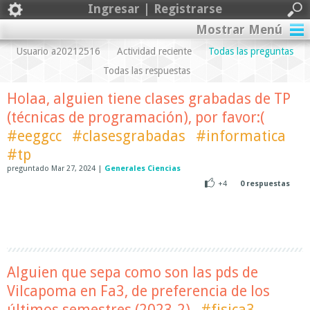
Ingresar | Registrarse
Mostrar Menú
Usuario a20212516
Actividad reciente
Todas las preguntas
Todas las respuestas
Holaa, alguien tiene clases grabadas de TP
(técnicas de programación), por favor:(
#eeggcc
#clasesgrabadas
#informatica
#tp
preguntado
Mar 27, 2024
|
Generales Ciencias
+4
0
respuestas
Alguien que sepa como son las pds de
Vilcapoma en Fa3, de preferencia de los
últimos semestres (2023-2)
#fisica3