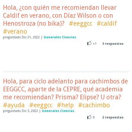
Hola, ¿con quién me recomiendan llevar
Caldif en verano, con Díaz Wilson o con
Henostroza (no bika)?
#eeggcc
#caldif
#verano
preguntado
Dic 21, 2022
|
Generales Ciencias
+1
3
respuestas
Hola, para ciclo adelanto para cachimbos de
EEGGCC, aparte de la CEPRE, qué academia
me recomiendan? Prisma? Elipse? U otra?
#ayuda
#eeggcc
#help
#cachimbo
preguntado
Dic 3, 2022
|
Generales Ciencias
0
2
respuestas