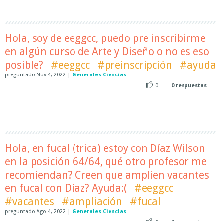
Hola, soy de eeggcc, puedo pre inscribirme
en algún curso de Arte y Diseño o no es eso
posible?
#eeggcc
#preinscripción
#ayuda
preguntado
Nov 4, 2022
|
Generales Ciencias
0
0
respuestas
Hola, en fucal (trica) estoy con Díaz Wilson
en la posición 64/64, qué otro profesor me
recomiendan? Creen que amplien vacantes
en fucal con Díaz? Ayuda:(
#eeggcc
#vacantes
#ampliación
#fucal
preguntado
Ago 4, 2022
|
Generales Ciencias