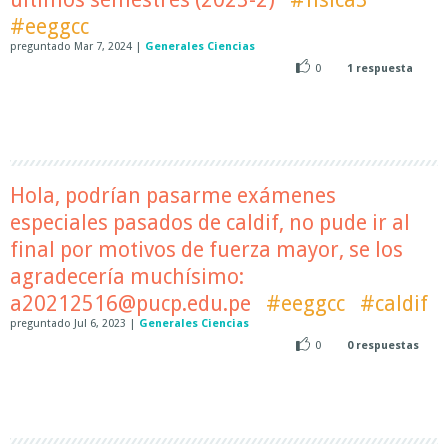
#eeggcc
preguntado
Mar 7, 2024
|
Generales Ciencias
0
1
respuesta
Hola, podrían pasarme exámenes
especiales pasados de caldif, no pude ir al
final por motivos de fuerza mayor, se los
agradecería muchísimo:
a20212516@pucp.edu.pe
#eeggcc
#caldif
preguntado
Jul 6, 2023
|
Generales Ciencias
0
0
respuestas