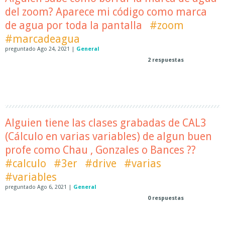
del zoom? Aparece mi código como marca
de agua por toda la pantalla
#zoom
#marcadeagua
preguntado
Ago 24, 2021
|
General
2
respuestas
Alguien tiene las clases grabadas de CAL3
(Cálculo en varias variables) de algun buen
profe como Chau , Gonzales o Bances ??
#calculo
#3er
#drive
#varias
#variables
preguntado
Ago 6, 2021
|
General
0
respuestas