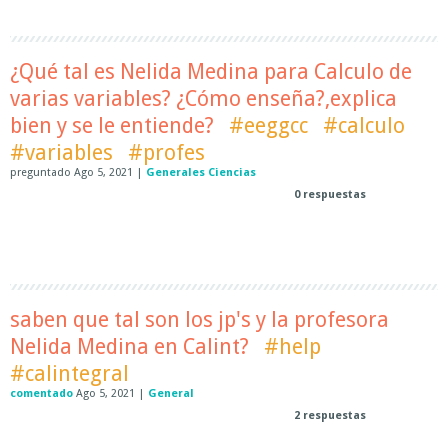
¿Qué tal es Nelida Medina para Calculo de
varias variables? ¿Cómo enseña?,explica
bien y se le entiende?
#eeggcc
#calculo
#variables
#profes
preguntado
Ago 5, 2021
|
Generales Ciencias
0
respuestas
saben que tal son los jp's y la profesora
Nelida Medina en Calint?
#help
#calintegral
comentado
Ago 5, 2021
|
General
2
respuestas