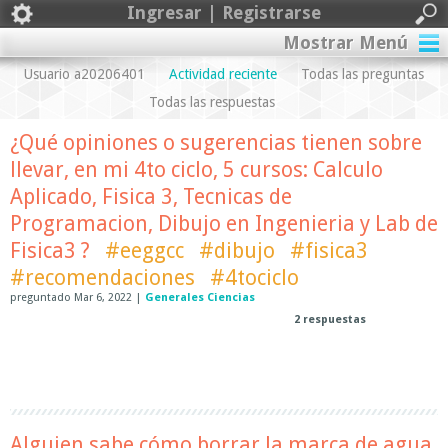
Ingresar | Registrarse
Mostrar Menú
Usuario a20206401
Actividad reciente
Todas las preguntas
Todas las respuestas
¿Qué opiniones o sugerencias tienen sobre
llevar, en mi 4to ciclo, 5 cursos: Calculo
Aplicado, Fisica 3, Tecnicas de
Programacion, Dibujo en Ingenieria y Lab de
Fisica3 ?
#eeggcc
#dibujo
#fisica3
#recomendaciones
#4tociclo
preguntado
Mar 6, 2022
|
Generales Ciencias
2
respuestas
Alguien sabe cómo borrar la marca de agua