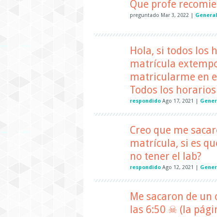
Que profe recomie
preguntado
Mar 3, 2022
|
Genera
Hola, si todos los
matrícula extempo
matricularme en e
Todos los horarios
respondido
Ago 17, 2021
|
Gener
Creo que me sacaro
matrícula, si es q
no tener el lab?
respondido
Ago 12, 2021
|
Gener
Me sacaron de un 
las 6:50 ☠ (la pág