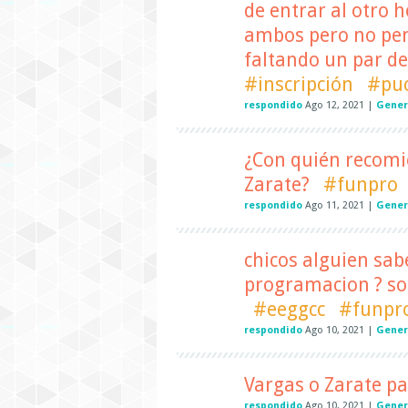
de entrar al otro 
ambos pero no pen
faltando un par de
#inscripción
#pu
respondido
Ago 12, 2021
|
Gener
¿Con quién recomi
Zarate?
#funpro
respondido
Ago 11, 2021
|
Gener
chicos alguien sab
programacion ? sol
#eeggcc
#funpr
respondido
Ago 10, 2021
|
Gener
Vargas o Zarate p
respondido
Ago 10, 2021
|
Gener