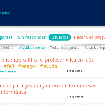
egistrar
guntas
Sin responder
Usuarios
Hacer una preg
a20200816
Actividad reciente
Todas las preguntas
Todas las res
enseña y califica el profesor Vilca en fa3?
#fa3
#eeggcc
#ayuda
1
respuesta
les Ciencias
ndan para gestión y dirección de empresas
 informática
0
respuestas
l