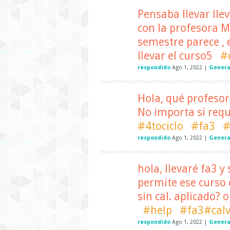
Pensaba llevar lle
con la profesora 
semestre parece ,
llevar el curso5
#
respondido
Ago 1, 2022
|
Genera
Hola, qué profesor
No importa si requ
#4tociclo
#fa3
#
respondido
Ago 1, 2022
|
Genera
hola, llevaré fa3 y
permite ese curso 
sin cal. aplicado? 
#help
#fa3#cal
respondido
Ago 1, 2022
|
Genera