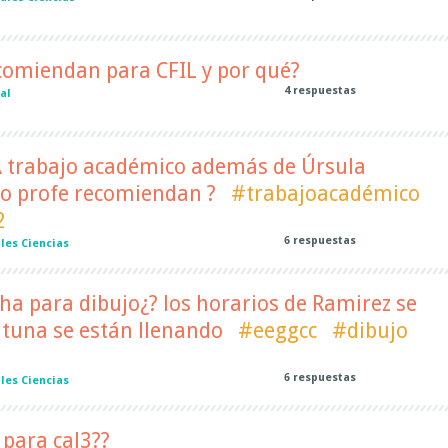
comiendan para CFIL y por qué?
4
respuestas
al
TA trabajo académico además de Úrsula
o profe recomiendan ?
#trabajoacadémico
2
6
respuestas
les Ciencias
a para dibujo¿? los horarios de Ramirez se
Altuna se están llenando
#eeggcc
#dibujo
6
respuestas
les Ciencias
para cal3??