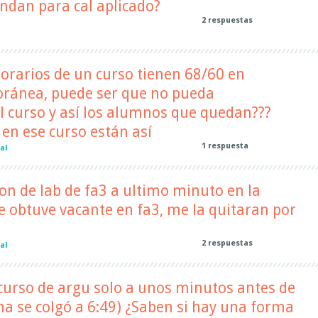
ndan para cal aplicado?
2
respuestas
l
 horarios de un curso tienen 68/60 en
ránea, puede ser que no pueda
l curso y así los alumnos que quedan???
 en ese curso están así
1
respuesta
al
n de lab de fa3 a ultimo minuto en la
ue obtuve vacante en fa3, me la quitaran por
2
respuestas
al
curso de argu solo a unos minutos antes de
ina se colgó a 6:49) ¿Saben si hay una forma