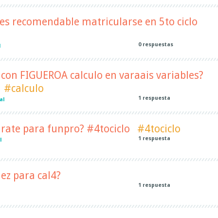
es recomendable matricularse en 5to ciclo
0
respuestas
l
 con FIGUEROA calculo en varaais variables?
#calculo
1
respuesta
al
rate para funpro? #4tociclo
#4tociclo
1
respuesta
l
ez para cal4?
1
respuesta
l