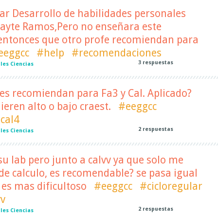
var Desarrollo de habilidades personales
Mayte Ramos,Pero no enseñara este
 entonces que otro profe recomiendan para
eeggcc
#help
#recomendaciones
3
respuestas
les Ciencias
es recomiendan para Fa3 y Cal. Aplicado?
ieren alto o bajo craest.
#eeggcc
cal4
2
respuestas
les Ciencias
 su lab pero junto a calvv ya que solo me
de calculo, es recomendable? se pasa igual
o es mas dificultoso
#eeggcc
#cicloregular
vv
2
respuestas
les Ciencias