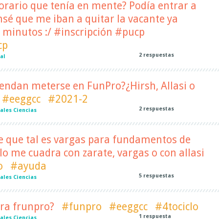
horario que tenía en mente? Podía entrar a
sé que me iban a quitar la vacante ya
 minutos :/ #inscripción #pucp
cp
2
respuestas
al
endan meterse en FunPro?¿Hirsh, Allasi o
#eeggcc
#2021-2
2
respuestas
ales Ciencias
e que tal es vargas para fundamentos de
o me cuadra con zarate, vargas o con allasi
o
#ayuda
5
respuestas
ales Ciencias
ara frunpro?
#funpro
#eeggcc
#4tociclo
1
respuesta
ales Ciencias