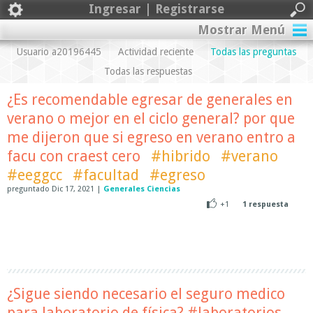
Ingresar | Registrarse
Mostrar Menú
Usuario a20196445
Actividad reciente
Todas las preguntas
Todas las respuestas
¿Es recomendable egresar de generales en
verano o mejor en el ciclo general? por que
me dijeron que si egreso en verano entro a
facu con craest cero
#hibrido
#verano
#eeggcc
#facultad
#egreso
preguntado
Dic 17, 2021
|
Generales Ciencias
+1
1
respuesta
¿Sigue siendo necesario el seguro medico
para laboratorio de física? #laboratorios