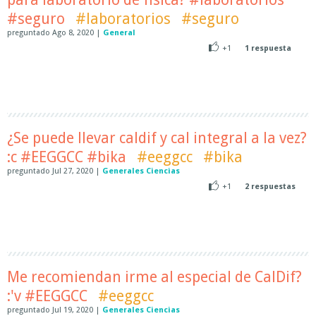
#seguro
#laboratorios
#seguro
preguntado
Ago 8, 2020
|
General
+1
1
respuesta
¿Se puede llevar caldif y cal integral a la vez?
:c #EEGGCC #bika
#eeggcc
#bika
preguntado
Jul 27, 2020
|
Generales Ciencias
+1
2
respuestas
Me recomiendan irme al especial de CalDif?
:'v #EEGGCC
#eeggcc
preguntado
Jul 19, 2020
|
Generales Ciencias