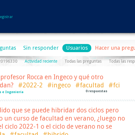
egistrar
guntas
Sin responder
Usuarios
Hacer una preg
a20196330
Actividad reciente
Todas las preguntas
Todas las res
 profesor Rocca en Ingeco y qué otro
ndan?
#2022-2
#ingeco
#facultad
#fci
0
respuestas
s e Ingeniería
ido que se puede hibridar dos ciclos pero
vo un curso de facultad en verano, ¿luego no
l ciclo 2022-1 o el ciclo de verano no se
da
#facultad
#hibrido