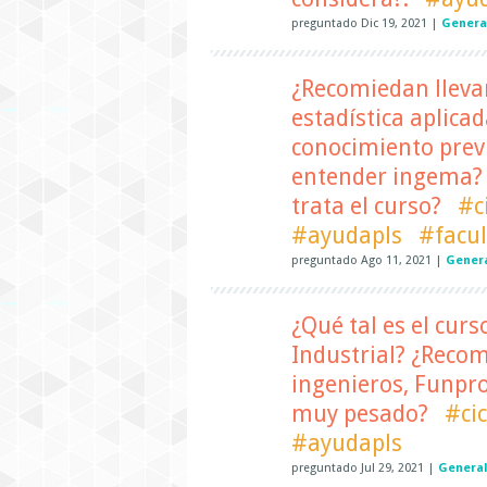
preguntado
Dic 19, 2021
|
Genera
¿Recomiedan lleva
estadística aplicad
conocimiento previ
entender ingema? 
trata el curso?
#c
#ayudapls
#facu
preguntado
Ago 11, 2021
|
Gener
¿Qué tal es el curs
Industrial? ¿Recom
ingenieros, Funpro,
muy pesado?
#cic
#ayudapls
preguntado
Jul 29, 2021
|
Genera