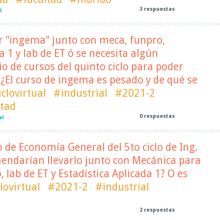
3
respuestas
l
r "ingema" junto con meca, funpro,
a 1 y lab de ET ó se necesita algún
o de cursos del quinto ciclo para poder
¿El curso de ingema es pesado y de qué se
iclovirtual
#industrial
#2021-2
ltad
0
respuestas
al
o de Economía General del 5to ciclo de Ing.
endarían llevarlo junto con Mecánica para
 lab de ET y Estadística Aplicada 1? O es
lovirtual
#2021-2
#industrial
2
respuestas
l