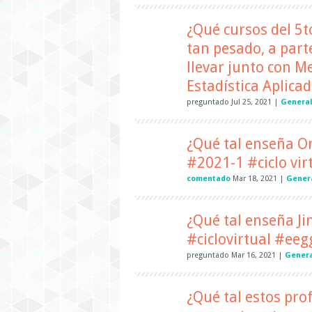
¿Qué cursos del 5to
tan pesado, a parte
llevar junto con M
Estadística Aplicad
preguntado
Jul 25, 2021
|
Genera
¿Qué tal enseña O
#2021-1 #ciclo vir
comentado
Mar 18, 2021
|
Gener
¿Qué tal enseña Ji
#ciclovirtual #ee
preguntado
Mar 16, 2021
|
Gener
¿Qué tal estos pro