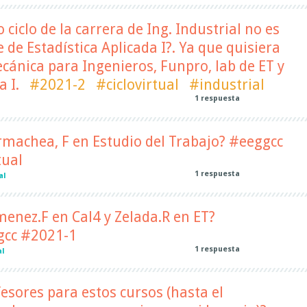
 ciclo de la carrera de Ing. Industrial no es
 de Estadística Aplicada I?. Ya que quisiera
ecánica para Ingenieros, Funpro, lab de ET y
a I.
#2021-2
#ciclovirtual
#industrial
1
respuesta
l
rmachea, F en Estudio del Trabajo? #eeggcc
tual
1
respuesta
al
menez.F en Cal4 y Zelada.R en ET?
ggcc #2021-1
1
respuesta
al
fesores para estos cursos (hasta el