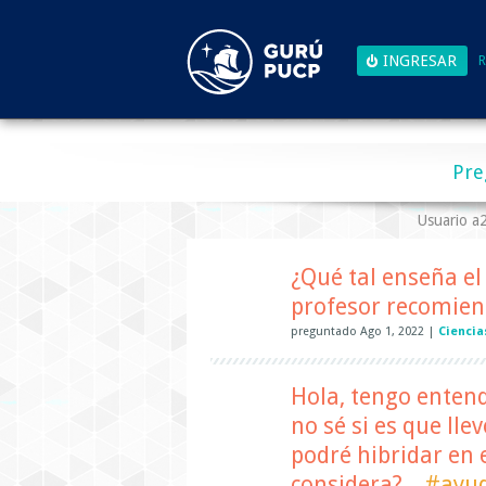
R
Pre
Usuario 
¿Qué tal enseña el
profesor recomie
preguntado
Ago 1, 2022
|
Ciencia
Hola, tengo entend
no sé si es que lle
podré hibridar en e
considera?.
#ayu