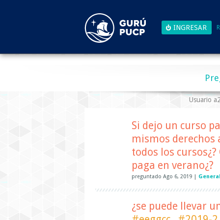
R
Pre
Usuario 
Si dejo un curso p
mismos derechos 
todos los cursos¿?
paga en verano¿?
preguntado
Ago 6, 2019
|
General
¿se puede llevar u
#eeggcc
#2019-2