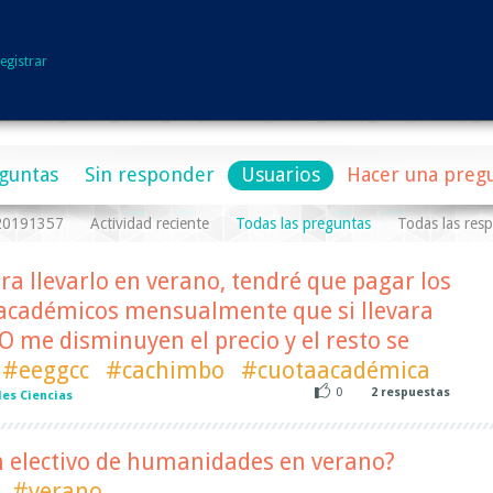
egistrar
guntas
Sin responder
Usuarios
Hacer una preg
a20191357
Actividad reciente
Todas las preguntas
Todas las res
ara llevarlo en verano, tendré que pagar los
académicos mensualmente que si llevara
 O me disminuyen el precio y el resto se
#eeggcc
#cachimbo
#cuotaacadémica
0
2
respuestas
es Ciencias
n electivo de humanidades en verano?
#verano