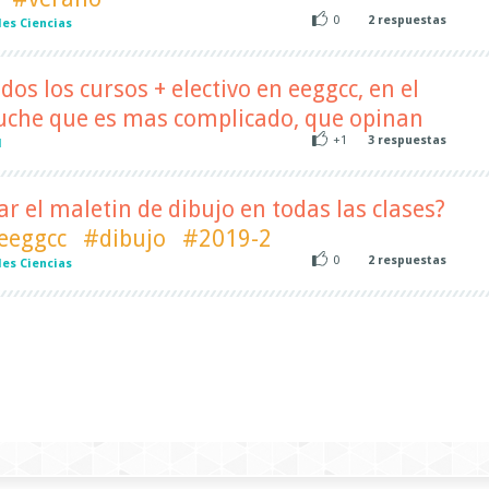
0
2
respuestas
es Ciencias
odos los cursos + electivo en eeggcc, en el
cuche que es mas complicado, que opinan
+1
3
respuestas
l
ar el maletin de dibujo en todas las clases?
eeggcc
#dibujo
#2019-2
0
2
respuestas
es Ciencias