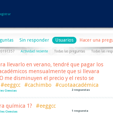
egistrar
guntas
Sin responder
Usuarios
Hacer una preg
a20191357
Actividad reciente
Todas las preguntas
Todas las res
ara llevarlo en verano, tendré que pagar los
académicos mensualmente que si llevara
 O me disminuyen el precio y el resto se
#eeggcc
#cachimbo
#cuotaacadémica
2
respuestas
es Ciencias
ra química 1?
#eeggcc
1
respuesta
les Ciencias