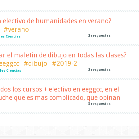
n electivo de humanidades en verano?
#verano
2
respuestas
es Ciencias
ar el maletin de dibujo en todas las clases?
eeggcc
#dibujo
#2019-2
2
respuestas
les Ciencias
odos los cursos + electivo en eeggcc, en el
cuche que es mas complicado, que opinan
3
respuestas
l