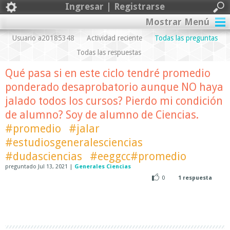
Ingresar | Registrarse
Mostrar Menú
Usuario a20185348
Actividad reciente
Todas las preguntas
Todas las respuestas
Qué pasa si en este ciclo tendré promedio
ponderado desaprobatorio aunque NO haya
jalado todos los cursos? Pierdo mi condición
de alumno? Soy de alumno de Ciencias.
#promedio
#jalar
#estudiosgeneralesciencias
#dudasciencias
#eeggcc#promedio
preguntado
Jul 13, 2021
|
Generales Ciencias
0
1
respuesta