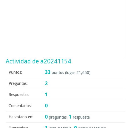
Actividad de a20241154
33
Puntos:
puntos (lugar #
1,650
)
2
Preguntas:
1
Respuestas:
0
Comentarios:
0
1
Ha votado en:
preguntas,
respuesta
1
0