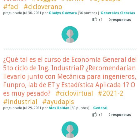
#faci
#cicloverano
preguntado
Jul 30, 2021
por
Gladys Guevara
(
36
puntos)
|
Generales Ciencias
+1
0
respuestas
¿Qué tal es el curso de Economía General del
5to ciclo de Ing. Industrial? ¿Recomendarían
llevarlo junto con Mecánica para ingenieros,
Funpro, lab de ET y Estadística Aplicada 1? O
es muy pesado?
#ciclovirtual
#2021-2
#industrial
#ayudapls
preguntado
Jul 29, 2021
por
Alex Roldan
(
80
puntos)
|
General
+1
2
respuestas