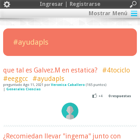
Ingresar | Registrarse
Mostrar Menú
#ayudapls
que tal es Galvez.M en estatica?
#4tociclo
#eeggcc
#ayudapls
preguntado
Ago 11, 2021
por
Veronica Caballero
(
165
puntos)
|
Generales Ciencias
+4
0
respuestas
¿Recomiedan llevar "ingema" junto con