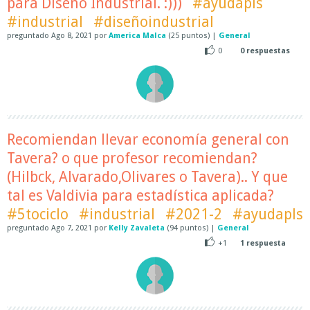
para Diseño Industrial. :)))
#ayudapls
#industrial
#diseñoindustrial
preguntado
Ago 8, 2021
por
America Malca
(
25
puntos)
|
General
0
0
respuestas
Recomiendan llevar economía general con
Tavera? o que profesor recomiendan?
(Hilbck, Alvarado,Olivares o Tavera).. Y que
tal es Valdivia para estadística aplicada?
#5tociclo
#industrial
#2021-2
#ayudapls
preguntado
Ago 7, 2021
por
Kelly Zavaleta
(
94
puntos)
|
General
+1
1
respuesta