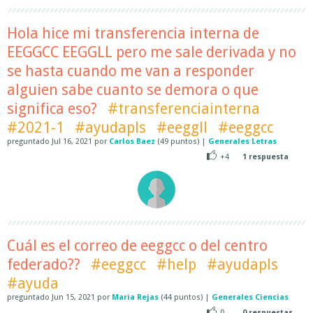
Hola hice mi transferencia interna de
EEGGCC EEGGLL pero me sale derivada y no
se hasta cuando me van a responder
alguien sabe cuanto se demora o que
significa eso?
#transferenciainterna
#2021-1
#ayudapls
#eeggll
#eeggcc
preguntado
Jul 16, 2021
por
Carlos Baez
(
49
puntos)
|
Generales Letras
+4
1
respuesta
Cuál es el correo de eeggcc o del centro
federado??
#eeggcc
#help
#ayudapls
#ayuda
preguntado
Jun 15, 2021
por
Maria Rejas
(
44
puntos)
|
Generales Ciencias
0
0
respuestas