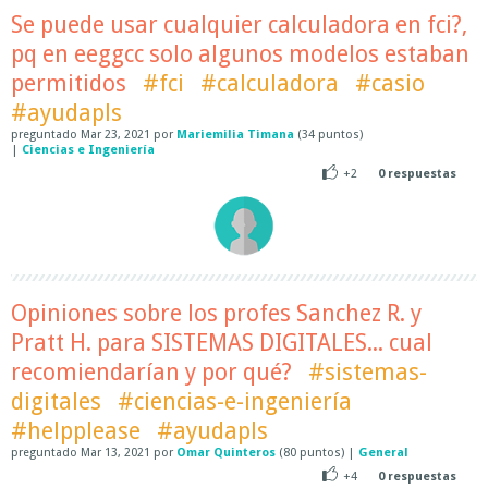
Se puede usar cualquier calculadora en fci?,
pq en eeggcc solo algunos modelos estaban
permitidos
#fci
#calculadora
#casio
#ayudapls
preguntado
Mar 23, 2021
por
Mariemilia Timana
(
34
puntos)
|
Ciencias e Ingeniería
+2
0
respuestas
Opiniones sobre los profes Sanchez R. y
Pratt H. para SISTEMAS DIGITALES... cual
recomiendarían y por qué?
#sistemas-
digitales
#ciencias-e-ingeniería
#helpplease
#ayudapls
preguntado
Mar 13, 2021
por
Omar Quinteros
(
80
puntos)
|
General
+4
0
respuestas