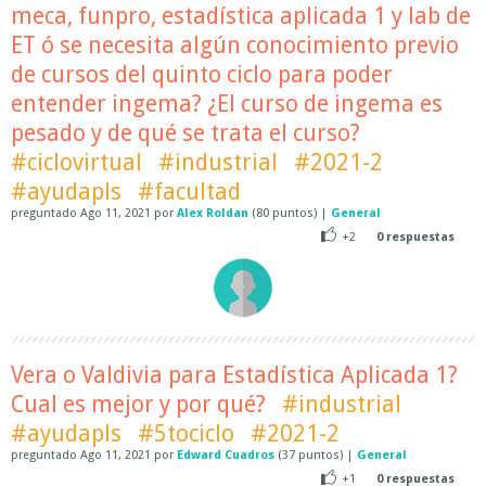
meca, funpro, estadística aplicada 1 y lab de
ET ó se necesita algún conocimiento previo
de cursos del quinto ciclo para poder
entender ingema? ¿El curso de ingema es
pesado y de qué se trata el curso?
#ciclovirtual
#industrial
#2021-2
#ayudapls
#facultad
preguntado
Ago 11, 2021
por
Alex Roldan
(
80
puntos)
|
General
+2
0
respuestas
Vera o Valdivia para Estadística Aplicada 1?
Cual es mejor y por qué?
#industrial
#ayudapls
#5tociclo
#2021-2
preguntado
Ago 11, 2021
por
Edward Cuadros
(
37
puntos)
|
General
+1
0
respuestas