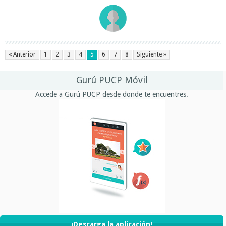
« Anterior
1
2
3
4
5
6
7
8
Siguiente »
Gurú PUCP Móvil
Accede a Gurú PUCP desde donde te encuentres.
¡Descarga la aplicación!