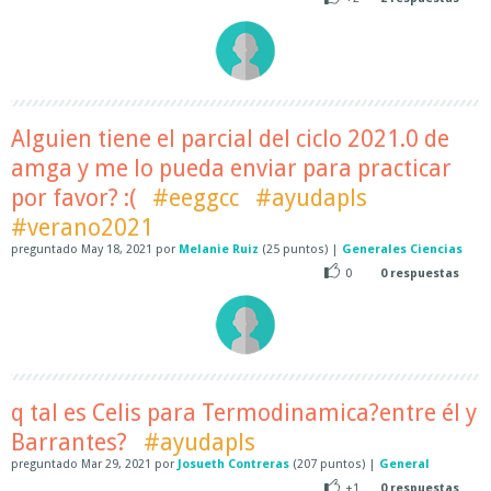
Alguien tiene el parcial del ciclo 2021.0 de
amga y me lo pueda enviar para practicar
por favor? :(
#eeggcc
#ayudapls
#verano2021
preguntado
May 18, 2021
por
Melanie Ruiz
(
25
puntos)
|
Generales Ciencias
0
0
respuestas
q tal es Celis para Termodinamica?entre él y
Barrantes?
#ayudapls
preguntado
Mar 29, 2021
por
Josueth Contreras
(
207
puntos)
|
General
+1
0
respuestas