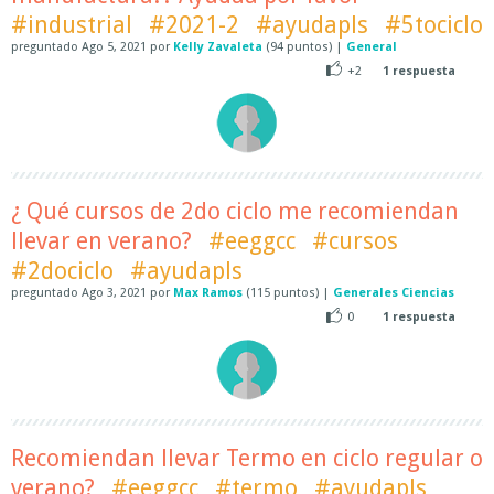
#industrial
#2021-2
#ayudapls
#5tociclo
preguntado
Ago 5, 2021
por
Kelly Zavaleta
(
94
puntos)
|
General
+2
1
respuesta
¿ Qué cursos de 2do ciclo me recomiendan
llevar en verano?
#eeggcc
#cursos
#2dociclo
#ayudapls
preguntado
Ago 3, 2021
por
Max Ramos
(
115
puntos)
|
Generales Ciencias
0
1
respuesta
Recomiendan llevar Termo en ciclo regular o
verano?
#eeggcc
#termo
#ayudapls