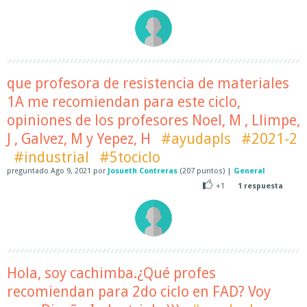
que profesora de resistencia de materiales
1A me recomiendan para este ciclo,
opiniones de los profesores Noel, M , Llimpe,
J , Galvez, M y Yepez, H
#ayudapls
#2021-2
#industrial
#5tociclo
preguntado
Ago 9, 2021
por
Josueth Contreras
(
207
puntos)
|
General
+1
1
respuesta
Hola, soy cachimba.¿Qué profes
recomiendan para 2do ciclo en FAD? Voy