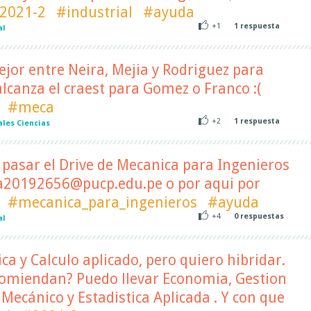
2021-2
#industrial
#ayuda
+1
1
respuesta
al
jor entre Neira, Mejia y Rodriguez para
canza el craest para Gomez o Franco :(
#meca
+2
1
respuesta
les Ciencias
pasar el Drive de Mecanica para Ingenieros
 a20192656@pucp.edu.pe o por aqui por
#mecanica_para_ingenieros
#ayuda
+4
0
respuestas
al
ca y Calculo aplicado, pero quiero hibridar.
omiendan? Puedo llevar Economia, Gestion
 Mecánico y Estadistica Aplicada . Y con que