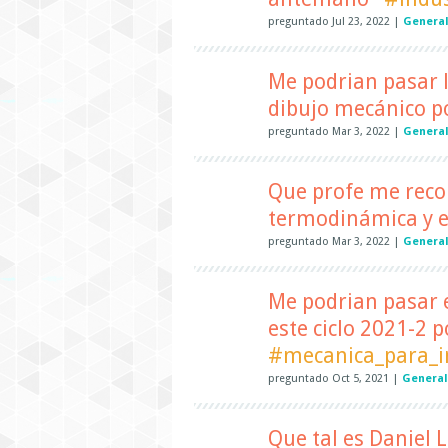
preguntado
Jul 23, 2022
|
Genera
Me podrian pasar l
dibujo mecánico p
preguntado
Mar 3, 2022
|
Genera
Que profe me reco
termodinámica y e
preguntado
Mar 3, 2022
|
Genera
Me podrian pasar e
este ciclo 2021-2 p
#mecanica_para_i
preguntado
Oct 5, 2021
|
General
Que tal es Daniel 