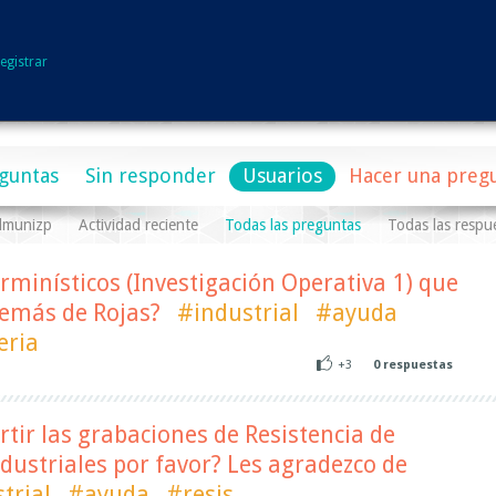
egistrar
guntas
Sin responder
Usuarios
Hacer una preg
 lmunizp
Actividad reciente
Todas las preguntas
Todas las respu
minísticos (Investigación Operativa 1) que
demás de Rojas?
#industrial
#ayuda
eria
+3
0
respuestas
l
ir las grabaciones de Resistencia de
dustriales por favor? Les agradezco de
trial
#ayuda
#resis