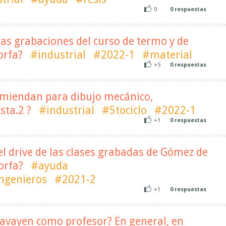
0
0
respuestas
l
as grabaciones del curso de termo y de
orfa?
#industrial
#2022-1
#material
+5
0
respuestas
l
miendan para dibujo mecánico,
sta.2 ?
#industrial
#5tociclo
#2022-1
+1
0
respuestas
l
l drive de las clases grabadas de Gómez de
orfa?
#ayuda
ngenieros
#2021-2
+1
0
respuestas
Lavayen como profesor? En general, en