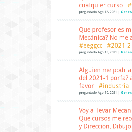
cualquier curso
#
preguntado
Ago 12, 2021
|
Gener
Que profesor es me
Mecánica? No me al
#eeggcc
#2021-2
preguntado
Ago 10, 2021
|
Genera
Alguien me podria 
del 2021-1 porfa?
favor
#industrial
preguntado
Ago 10, 2021
|
Gener
Voy a llevar Mecani
Que cursos me rec
y Direccion, Dibujo