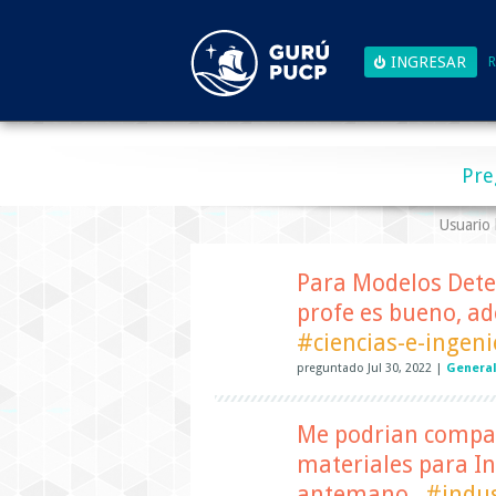
R
Pre
Usuario
Para Modelos Deter
profe es bueno, a
#ciencias-e-ingeni
preguntado
Jul 30, 2022
|
Genera
Me podrian compart
materiales para In
antemano
#indus