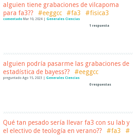
alguien tiene grabaciones de vilcapoma
para fa3??
#eeggcc
#fa3
#fisica3
comentado
Mar 10, 2024
|
Generales Ciencias
1
respuesta
alguien podría pasarme las grabaciones de
estadística de bayess??
#eeggcc
preguntado
Ago 15, 2023
|
Generales Ciencias
0
respuestas
Qué tan pesado sería llevar fa3 con su lab y
el electivo de teología en verano??
#fa3
#