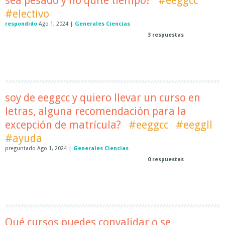
sea pesado y no quite tiempo?
#eeggcc
#electivo
respondido
Ago 1, 2024
|
Generales Ciencias
3
respuestas
soy de eeggcc y quiero llevar un curso en
letras, alguna recomendación para la
excepción de matrícula?
#eeggcc
#eeggll
#ayuda
preguntado
Ago 1, 2024
|
Generales Ciencias
0
respuestas
Qué cursos puedes convalidar o se