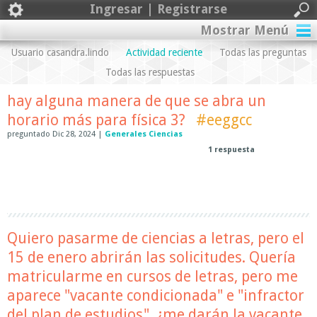
Ingresar | Registrarse
Mostrar Menú
Usuario casandra.lindo
Actividad reciente
Todas las preguntas
Todas las respuestas
hay alguna manera de que se abra un
horario más para física 3?
#eeggcc
preguntado
Dic 28, 2024
|
Generales Ciencias
1
respuesta
Quiero pasarme de ciencias a letras, pero el
15 de enero abrirán las solicitudes. Quería
matricularme en cursos de letras, pero me
aparece "vacante condicionada" e "infractor
del plan de estudios", ¿me darán la vacante