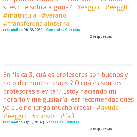
si es que sobra alguna?
#eeggcc
#eeggll
#matricula
#verano
#transferenciainterna
respondido
Dic 28, 2024
|
Generales Ciencias
2
respuestas
En física 3, cuáles profesores son buenos y
no piden mucho craest? O cuáles son los
profesores a evitar? Estoy haciendo mi
horario y me gustaría leer recomendaciones
ya que no tengo mucho craest
#ayuda
#eeggcc
#cursos
#fa3
respondido
Ago 5, 2024
|
Generales Ciencias
2
respuestas