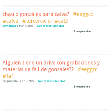
chau o gonzáles para calva?
#eeggcc
#calva
#tercerciclo
#cal3
comentado
Mar 7, 2023
|
Generales Ciencias
3
respuestas
Alguien tiene un drive con grabaciones y
material de fa1 de gonzales??
#eeggcc
#fa1
preguntado
Sep 16, 2022
|
Generales Ciencias
1
respuesta