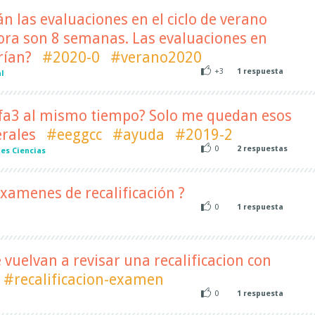
las evaluaciones en el ciclo de verano
ora son 8 semanas. Las evaluaciones en
rían?
#2020-0
#verano2020
+3
1
respuesta
l
y fa3 al mismo tiempo? Solo me quedan esos
erales
#eeggcc
#ayuda
#2019-2
0
2
respuestas
es Ciencias
examenes de recalificación ?
0
1
respuesta
l
 vuelvan a revisar una recalificacion con
#recalificacion-examen
0
1
respuesta
l