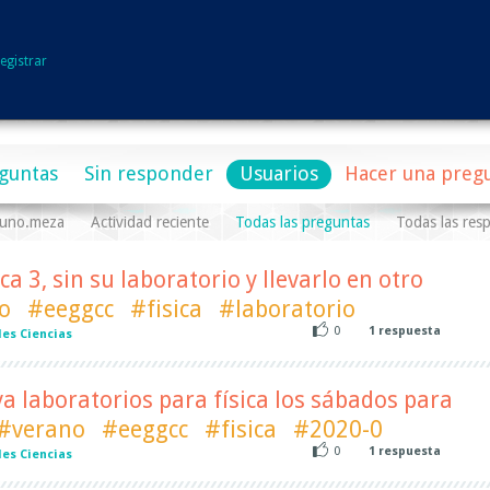
egistrar
guntas
Sin responder
Usuarios
Hacer una preg
runo.meza
Actividad reciente
Todas las preguntas
Todas las res
ca 3, sin su laboratorio y llevarlo en otro
o
#eeggcc
#fisica
#laboratorio
0
1
respuesta
es Ciencias
 laboratorios para física los sábados para
#verano
#eeggcc
#fisica
#2020-0
0
1
respuesta
es Ciencias