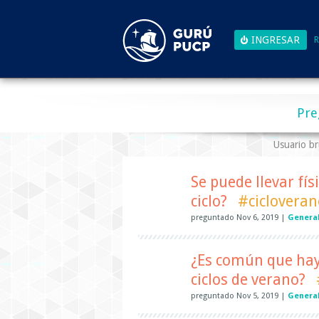
R
Pre
Usuario b
Se puede llevar físi
ciclo?
#cicloveran
preguntado
Nov 6, 2019
|
General
¿Es común que haya
ciclos de verano?
preguntado
Nov 5, 2019
|
General