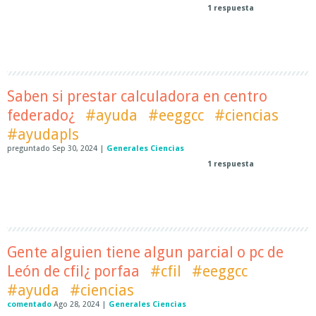
1
respuesta
Saben si prestar calculadora en centro
federado¿
#ayuda
#eeggcc
#ciencias
#ayudapls
preguntado
Sep 30, 2024
|
Generales Ciencias
1
respuesta
Gente alguien tiene algun parcial o pc de
León de cfil¿ porfaa
#cfil
#eeggcc
#ayuda
#ciencias
comentado
Ago 28, 2024
|
Generales Ciencias