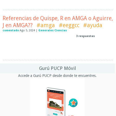
Referencias de Quispe, R en AMGA o Aguirre,
J en AMGA??
#amga
#eeggcc
#ayuda
comentado
Ago 5, 2024
|
Generales Ciencias
3
respuestas
Gurú PUCP Móvil
Accede a Gurú PUCP desde donde te encuentres.