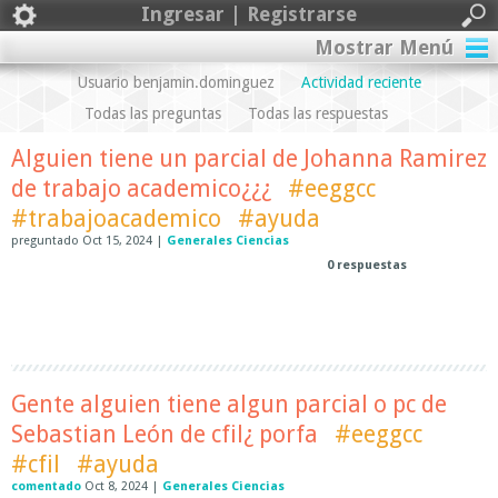
Ingresar | Registrarse
Mostrar Menú
Usuario benjamin.dominguez
Actividad reciente
Todas las preguntas
Todas las respuestas
Alguien tiene un parcial de Johanna Ramirez
de trabajo academico¿¿¿
#eeggcc
#trabajoacademico
#ayuda
preguntado
Oct 15, 2024
|
Generales Ciencias
0
respuestas
Gente alguien tiene algun parcial o pc de
Sebastian León de cfil¿ porfa
#eeggcc
#cfil
#ayuda
comentado
Oct 8, 2024
|
Generales Ciencias