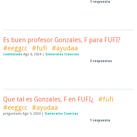
1
respuesta
Es buen profesor Gonzales, F para FUFI?
#eeggcc
#fufi
#ayudaa
comentado
Ago 6, 2024
|
Generales Ciencias
3
respuestas
Que tal es Gonzales, F en FUFI¿
#fufi
#eeggcc
#ayudaa
preguntado
Ago 5, 2024
|
Generales Ciencias
1
respuesta