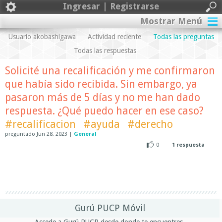
Ingresar | Registrarse
Mostrar Menú
Usuario akobashigawa
Actividad reciente
Todas las preguntas
Todas las respuestas
Solicité una recalificación y me confirmaron
que había sido recibida. Sin embargo, ya
pasaron más de 5 días y no me han dado
respuesta. ¿Qué puedo hacer en ese caso?
#recalificacion
#ayuda
#derecho
preguntado
Jun 28, 2023
|
General
0
1
respuesta
Gurú PUCP Móvil
Accede a Gurú PUCP desde donde te encuentres.