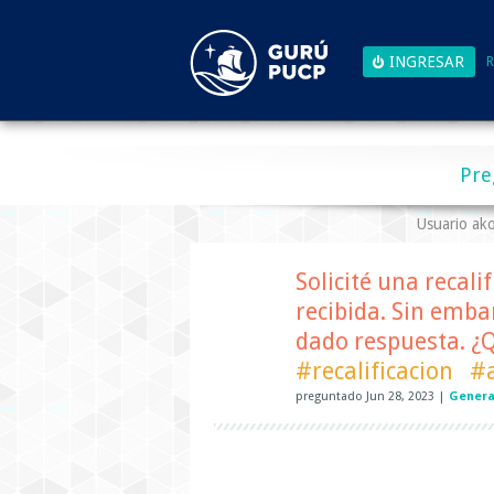
R
Pre
Usuario ak
Solicité una recal
recibida. Sin emba
dado respuesta. ¿
#recalificacion
#
preguntado
Jun 28, 2023
|
Genera