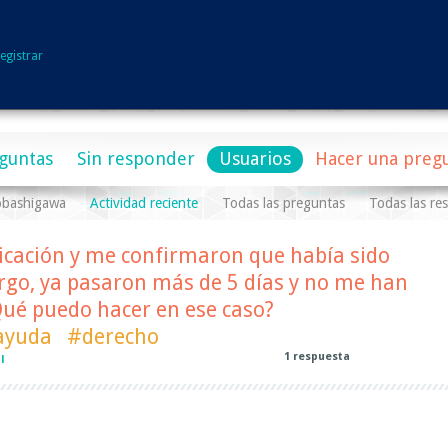
egistrar
guntas
Sin responder
Usuarios
Hacer una preg
obashigawa
Actividad reciente
Todas las preguntas
Todas las re
ificación y me confirmaron que había sido
rgo, ya pasaron más de 5 días y no me han
Qué puedo hacer en ese caso?
ayuda
#derecho
1
respuesta
l