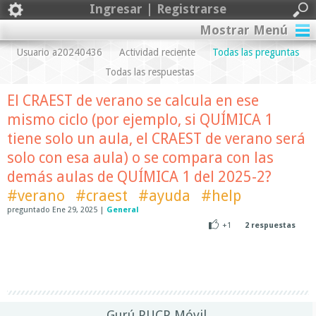
Ingresar | Registrarse
Mostrar Menú
Usuario a20240436
Actividad reciente
Todas las preguntas
Todas las respuestas
El CRAEST de verano se calcula en ese
mismo ciclo (por ejemplo, si QUÍMICA 1
tiene solo un aula, el CRAEST de verano será
solo con esa aula) o se compara con las
demás aulas de QUÍMICA 1 del 2025-2?
#verano
#craest
#ayuda
#help
preguntado
Ene 29, 2025
|
General
+1
2
respuestas
Gurú PUCP Móvil