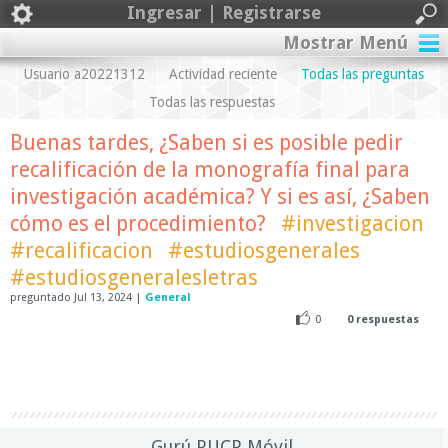
Ingresar | Registrarse
Mostrar Menú
Usuario a20221312
Actividad reciente
Todas las preguntas
Todas las respuestas
Buenas tardes, ¿Saben si es posible pedir
recalificación de la monografía final para
investigación académica? Y si es así, ¿Saben
cómo es el procedimiento?
#investigacion
#recalificacion
#estudiosgenerales
#estudiosgeneralesletras
preguntado
Jul 13, 2024
|
General
0
0
respuestas
Gurú PUCP Móvil