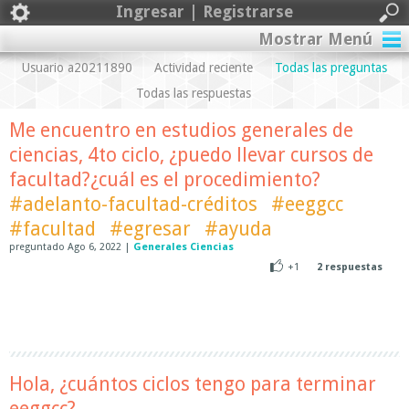
Ingresar | Registrarse
Mostrar Menú
Usuario a20211890
Actividad reciente
Todas las preguntas
Todas las respuestas
Me encuentro en estudios generales de
ciencias, 4to ciclo, ¿puedo llevar cursos de
facultad?¿cuál es el procedimiento?
#adelanto-facultad-créditos
#eeggcc
#facultad
#egresar
#ayuda
preguntado
Ago 6, 2022
|
Generales Ciencias
+1
2
respuestas
Hola, ¿cuántos ciclos tengo para terminar
eeggcc?