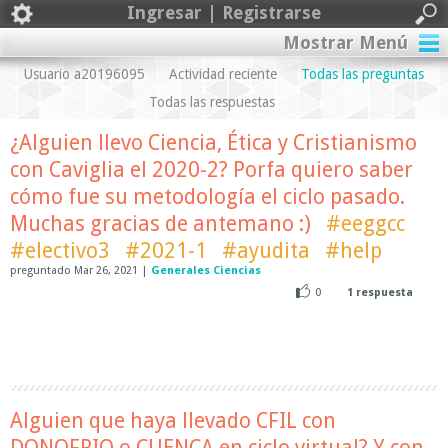
Ingresar | Registrarse
Mostrar Menú
Usuario a20196095
Actividad reciente
Todas las preguntas
Todas las respuestas
¿Alguien llevo Ciencia, Ética y Cristianismo
con Caviglia el 2020-2? Porfa quiero saber
cómo fue su metodología el ciclo pasado.
Muchas gracias de antemano :)
#eeggcc
#electivo3
#2021-1
#ayudita
#help
preguntado
Mar 26, 2021
|
Generales Ciencias
0
1
respuesta
Alguien que haya llevado CFIL con
DONOFRIO o CUENCA en ciclo virtual? Y con