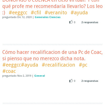
qué profe me recomendaría llevarlo? Los leo
:)
#eeggcc
#cfil
#veranito
#ayuda
preguntado
Dic 12, 2020
|
Generales Ciencias
0
2
respuestas
Cómo hacer recalificacion de una Pc de Coac,
si pienso que no merezco dicha nota.
#eeggcc#ayuda
#recalificacion
#pc
#coac
preguntado
Nov 2, 2019
|
General
0
2
respuestas