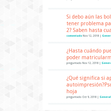
Si debo aún las bo
tener problema par
2? Saben hasta cua
comentado
Nov 12, 2018
|
Gener
¿Hasta cuándo pue
poder matricularm
preguntado
Nov 12, 2018
|
Gener
¿Qué significa si a
autoimpresión?Psdt
hoja
preguntado
Oct 9, 2018
|
General