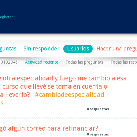
egistrar
guntas
Sin responder
Usuarios
Hacer una preg
a20182846
Actividad reciente
Todas las preguntas
Todas las res
de otra especialidad y luego me cambio a esa
l curso que llevè se toma en cuenta o
a llevarlo?
#cambiodeespecialidad
es
0
respuestas
l
egó algún correo para refinanciar?
0
respuestas
l