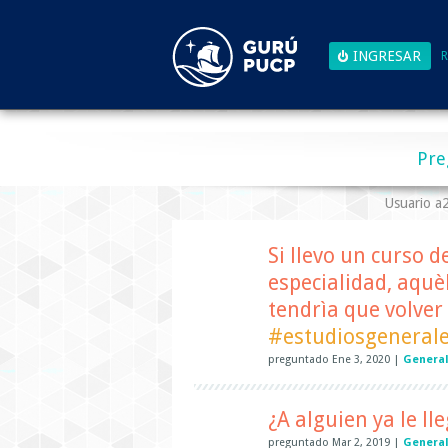
R
Pre
Usuario 
Si llevo un curso 
especialidad, aquè
tendrìa que volver 
#estudiosgeneral
preguntado
Ene 3, 2020
|
Genera
¿A alguien ya le ll
preguntado
Mar 2, 2019
|
Genera