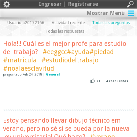
Ingresar | Registrarse
Mostrar Menú
Usuario a20172166
Actividad reciente
Todas las preguntas
Todas las respuestas
Hola!!! Cuál es el mejor profe para estudio
del trabajo?
#eeggcc#ayuda#piedad
#matricula
#estudiodeltrabajo
#noalaesclavitud
preguntado
Feb 24, 2018
|
General
+1
4
respuestas
Estoy pensando llevar dibujo técnico em
verano, pero no sé si se pueda por la nueva
ley universitaria! Qué hago?
#verano