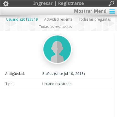
Ingresar | Registrarse
Mostrar Menú
Usuario a20183319
Actividad reciente
Todas las preguntas
Todas las respuestas
Antigüedad:
8 años (since Jul 10, 2018)
Tipo:
Usuario registrado