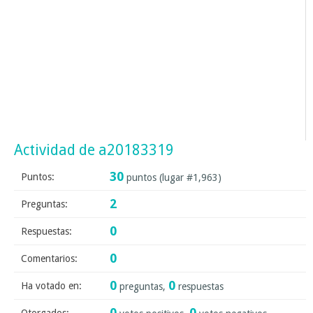
Actividad de a20183319
30
Puntos:
puntos (lugar #
1,963
)
2
Preguntas:
0
Respuestas:
0
Comentarios:
0
0
Ha votado en:
preguntas,
respuestas
0
0