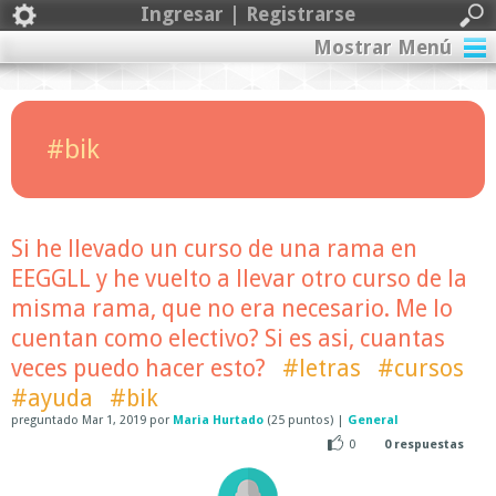
Ingresar | Registrarse
Mostrar Menú
#bik
Si he llevado un curso de una rama en
EEGGLL y he vuelto a llevar otro curso de la
misma rama, que no era necesario. Me lo
cuentan como electivo? Si es asi, cuantas
veces puedo hacer esto?
#letras
#cursos
#ayuda
#bik
preguntado
Mar 1, 2019
por
Maria Hurtado
(
25
puntos)
|
General
0
0
respuestas