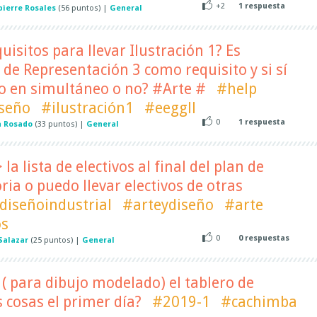
+2
1
respuesta
pierre Rosales
(
56
puntos)
|
General
isitos para llevar Ilustración 1? Es
 de Representación 3 como requisito y si sí
rlo en simultáneo o no? #Arte #
#help
seño
#ilustración1
#eeggll
0
1
respuesta
a Rosado
(
33
puntos)
|
General
la lista de electivos al final del plan de
ria o puedo llevar electivos de otras
diseñoindustrial
#arteydiseño
#arte
os
0
0
respuestas
Salazar
(
25
puntos)
|
General
 ( para dibujo modelado) el tablero de
s cosas el primer día?
#2019-1
#cachimba