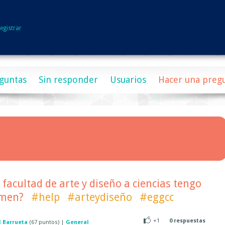
egistrar
guntas
Sin responder
Usuarios
Hacer una preg
 facultad de arte y diseño a ciencias tengo
amen?
#help
#arteydiseño
#eggcc
+1
0
respuestas
l Barrueta
(
67
puntos)
|
General