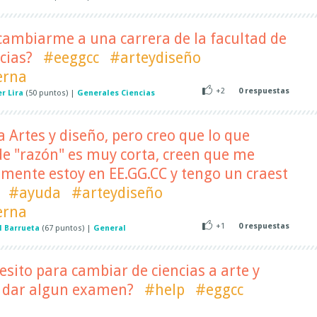
ambiarme a una carrera de la facultad de
ncias?
#eeggcc
#arteydiseño
erna
+2
0
respuestas
r Lira
(
50
puntos)
|
Generales Ciencias
a Artes y diseño, pero creo que lo que
 de "razón" es muy corta, creen que me
almente estoy en EE.GG.CC y tengo un craest
#ayuda
#arteydiseño
erna
+1
0
respuestas
l Barrueta
(
67
puntos)
|
General
esito para cambiar de ciencias a arte y
 dar algun examen?
#help
#eggcc