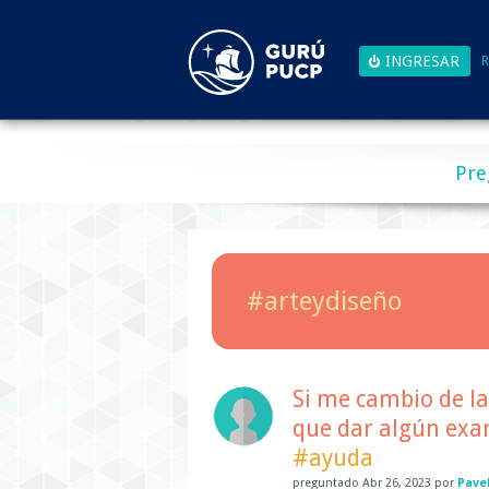
R
Pre
#arteydiseño
Si me cambio de la
que dar algún ex
#ayuda
preguntado
Abr 26, 2023
por
Pave