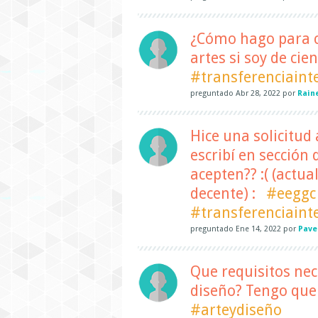
¿Cómo hago para c
artes si soy de cie
#transferenciaint
preguntado
Abr 28, 2022
por
Raine
Hice una solicitud 
escribí en sección
acepten?? :( (actu
decente) :
#eeggc
#transferenciaint
preguntado
Ene 14, 2022
por
Pave
Que requisitos nec
diseño? Tengo que
#arteydiseño