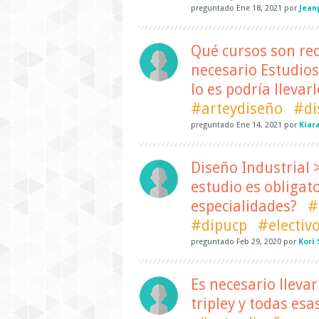
preguntado
Ene 18, 2021
por
Jean
Qué cursos son requ
necesario Estudios
lo es podría lleva
#arteydiseño
#di
preguntado
Ene 14, 2021
por
Kiar
Diseño Industrial > 
estudio es obligato
especialidades?
#
#dipucp
#electiv
preguntado
Feb 29, 2020
por
Kori 
Es necesario llevar
tripley y todas esa