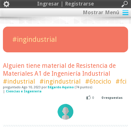
Ingresar | Registrarse
Mostrar Menú
#ingindustrial
Alguien tiene material de Resistencia de
Materiales A1 de Ingeniería Industrial
#industrial
#ingindustrial
#6tociclo
#fci
preguntado
Ago 10, 2023
por
Edgardo Aquino
(
74
puntos)
|
Ciencias e Ingeniería
0
0
respuestas