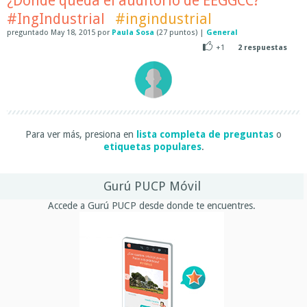
¿Donde queda el auditorio de EEGGCC?
#IngIndustrial
#ingindustrial
preguntado
May 18, 2015
por
Paula Sosa
(
27
puntos)
|
General
+1
2
respuestas
Para ver más, presiona en
lista completa de preguntas
o
etiquetas populares
.
Gurú PUCP Móvil
Accede a Gurú PUCP desde donde te encuentres.