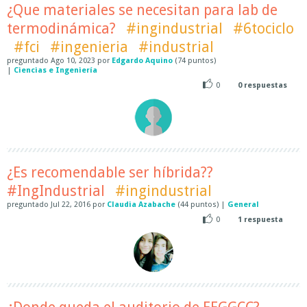
¿Que materiales se necesitan para lab de
termodinámica?
#ingindustrial
#6tociclo
#fci
#ingenieria
#industrial
preguntado
Ago 10, 2023
por
Edgardo Aquino
(
74
puntos)
|
Ciencias e Ingeniería
0
0
respuestas
¿Es recomendable ser híbrida??
#IngIndustrial
#ingindustrial
preguntado
Jul 22, 2016
por
Claudia Azabache
(
44
puntos)
|
General
0
1
respuesta